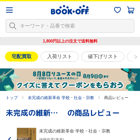
1,800円以上の注文で
送料無料
宅配買取
入荷リスト
値下げリスト
映
トップ
未完成の維新革命 学校・社会・宗教
商品レビュー
未完成の維新革命 学校・社会・宗教
の商品レビュー
未完成の維新革命 学校・社会・宗教
伊藤弥彦(著者)