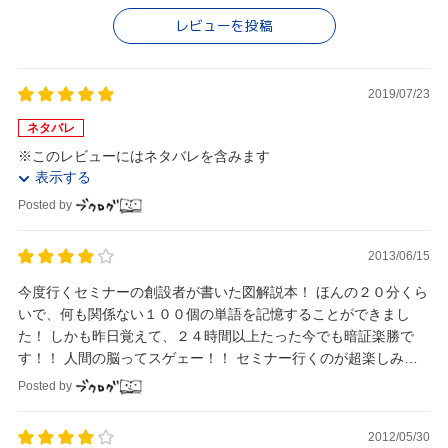
レビューを投稿
2019/07/23
ネタバレ
※このレビューにはネタバレを含みます
表示する
Posted by
2013/06/15
今度行くセミナーの創設者が書いた図解説本！ ほんの２０分くら
いで、何も関係ない１００個の単語を記憶することができまし
た！ しかも昨日覚えて、２４時間以上たった今でも暗証楽勝で
す！！ 人間の脳ってスゲェー！！ セミナー行くのが超楽しみで
す！
Posted by
2012/05/30