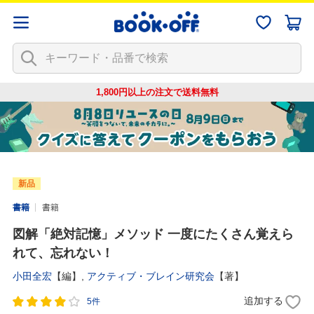
1,800円以上の注文で
送料無料
新品
書籍
書籍
図解「絶対記憶」メソッド 一度にたくさん覚えら
れて、忘れない！
小田全宏
【編】,
アクティブ・ブレイン研究会
【著】
追加する
5件