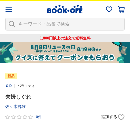
1,800円以上の注文で
送料無料
新品
ＣＤ
バラエティ
夫婦しぐれ
佐々木君雄
追加する
0件