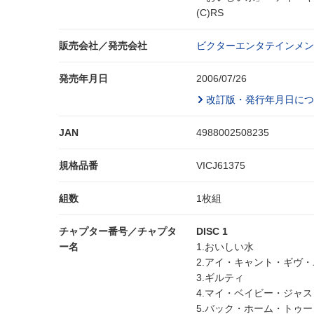
(C)RS
販売会社／発売会社
ビクターエンタテインメント
発売年月日
2006/07/26
改訂版・発行年月日につ
JAN
4988002508235
規格品番
VICJ61375
組数
1枚組
チャプター番号／チャプタ
DISC 1
ー名
1.おいしい水
2.アイ・キャント・ギヴ
3.ギルティ
4.マイ・ベイビー・ジャ
5.バック・ホーム・トゥ