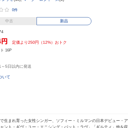
0件
中古
新品
74
4
円
定価より250円（12%）おトク
ント
16P
1～5日以内に発送
ついて
で生まれ育った女性シンガー、ソフィー・ミルマンの日本デビュー・ア
ャント・ギヴ・ユー・エニシング・バット・ラヴ」「ギルティ」他を収