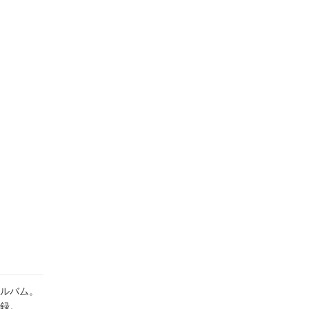
ルバム。
録。