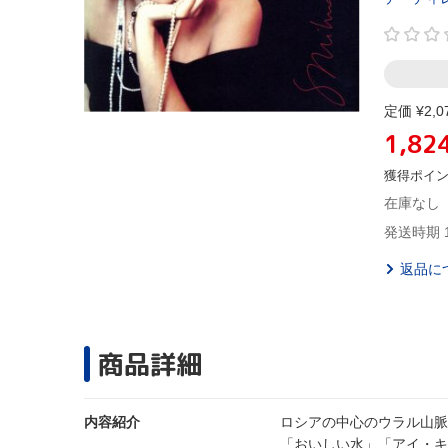
定価 ¥2,0
1,82
獲得ポイ
在庫なし
発送時期 
返品に
商品詳細
内容紹介
ロシアの中心のウラル山脈
「おいしい水」「アイ・キ