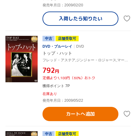
発売年月日：2009/02/20
入荷したら
知りたい
中古
店舗受取可
DVD・ブルーレイ
DVD
トップ・ハット
フレッド・アステア,ジンジャー・ロジャース,マーク・サンドリッチ(監督)
¥792
円
定価より1,188円（60%）おトク
獲得ポイント 7P
在庫あり
発売年月日：2009/05/22
カートへ追加
中古
店舗受取可