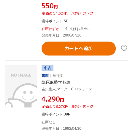
¥550
円
定価より1,524円（73%）おトク
獲得ポイント 5P
在庫わずか
ご注文はお早めに
発売年月日：2006/07/26
カートへ追加
中古
書籍
単行本
臨床麻酔学各論
吉矢生人,マーク・C.ロジャース
¥4,290
円
定価より6,270円（59%）おトク
獲得ポイント 39P
在庫なし
発売年月日：1992/04/30