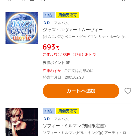
中古
店舗受取可
ＣＤ
アルバム
ジャズ・エヴァー！ムーヴィー
(オムニバス),ベニー・グッドマン,リナ・ホーン,ケニー・ドーハム,ケイ・スター,ショーティ・ロジャース feat.アート・ペッパー,マーク・マーフィー,ヒュー・ローソン
¥693
円
定価より2,135円（75%）おトク
獲得ポイント 6P
在庫わずか
ご注文はお早めに
発売年月日：2005/02/23
カートへ追加
中古
店舗受取可
ＣＤ
アルバム
ソフィー・ミルマン(初回限定盤)
ソフィー・ミルマン,ビル・キング(p),アーティ・ロト(b),ジョン・シェアード(p),ダヴィデ・ディレンツォ(ds),マーク・ロジャース(b)