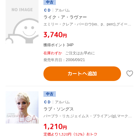
中古
ＣＤ
アルバム
ライク・ア・ラヴァー
エミリー・クレア・バーロウ(vo、p、perc),グイード・バッソ,ロブ・ピッチ,マーク・ロジャース(b),ケリー・ジェファーソン(ts),ジョン・ジョンソン(ts),レグ・シュワッガー(g),マーク・ケルソー(ds)
¥3,740
円
獲得ポイント 34P
在庫わずか
ご注文はお早めに
発売年月日：2006/09/21
カートへ追加
中古
ＣＤ
アルバム
ラブ・ソングス
バーブラ・リカ,ジェイムス・ブライアン(g),マーク・ロジャース(b),ラーネル・ルイス(ds),Lou Pomanti(p、key),Scott Alexander(b),マーク・ケルソー(ds),レグ・シュワッガー(g)
¥1,210
円
定価より1,320円（52%）おトク