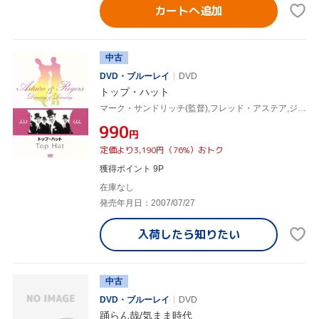
カートへ追加
中古
DVD・ブルーレイ
DVD
トップ・ハット
マーク・サンドリッチ(監督),フレッド・アステア,ジンジャー・ロジャース,エドワード・E.ホートン
¥990
円
定価より3,190円（76%）おトク
獲得ポイント 9P
在庫なし
発売年月日：2007/07/27
入荷したら
知りたい
中古
DVD・ブルーレイ
DVD
踊らん哉/気まま時代