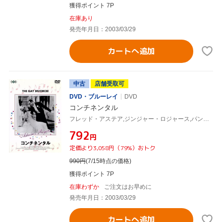
獲得ポイント 7P
在庫あり
発売年月日：2003/03/29
カートへ追加
中古
店舗受取可
DVD・ブルーレイ
DVD
コンチネンタル
フレッド・アステア,ジンジャー・ロジャース,パンドロ・S.バーマン(制作),マーク・サンドリッチ(監督)
¥792
円
定価より3,058円（79%）おトク
990
円
(7/15時点の価格)
獲得ポイント 7P
在庫わずか
ご注文はお早めに
発売年月日：2003/03/29
カートへ追加