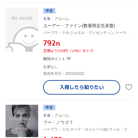
中古
ＣＤ
アルバム
ユーアー・ファイン(数量限定生産盤)
バーブラ・リカ,ジョエル・ヴィセンティン,トーマス・オ・レイリー・フレミング,マーク・ロジャース,ウィリアム・フィッシャー,コレーン・アレン,アリソン・ヤング,フェリシティ・ウィリアムス
¥792
円
定価より308円（28%）おトク
獲得ポイント 7P
在庫なし
発売年月日：2025/10/22
入荷したら
知りたい
中古
ＣＤ
アルバム
フー・ノウズ？
バーブラ・リカ,マーク・ロジャース(b),ウィル・フィシャー(ds),ジョエル・ヴィセンティン(p、key、acc),ルー・ポマンティ(key、p),ジェイムス・ブライアン(g),トム・フレミング(g),レグ・シュワッガー(g)