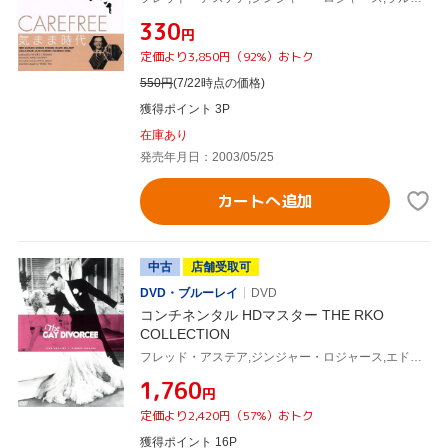
¥330
円
定価より3,850円（92%）おトク
550
円
(7/22時点の価格)
獲得ポイント 3P
在庫あり
発売年月日：2003/05/25
カートへ追加
中古
店舗受取可
DVD・ブルーレイ
DVD
コンチネンタル HDマスター THE RKO
COLLECTION
フレッド・アステア,ジンジャー・ロジャース,エドワード・エヴェレット・ホートン,マーク・サンドリッチ(監督),マックス・スタイナー(音楽)
¥1,760
円
定価より2,420円（57%）おトク
獲得ポイント 16P