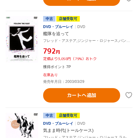
中古
店舗受取可
DVD・ブルーレイ
DVD
艦隊を追って
フレッド・アステア,ジンジャー・ロジャース,パンドロ・S.バーマン(制作),マーク・サンドリッチ(監督)
¥792
円
定価より3,058円（79%）おトク
獲得ポイント 7P
在庫あり
発売年月日：2003/03/29
カートへ追加
中古
店舗受取可
DVD・ブルーレイ
DVD
気まま時代(トールケース)
フレッド・アステア,ジンジャー・ロジャース,ラルフ・ベラミー,ルーラ・ギア,マーク・サンドリッチ(監督)