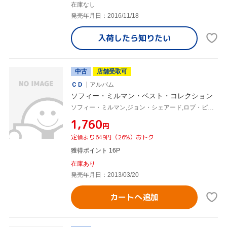
在庫なし
発売年月日：2016/11/18
入荷したら
知りたい
中古
店舗受取可
ＣＤ
アルバム
ソフィー・ミルマン・ベスト・コレクション
ソフィー・ミルマン,ジョン・シェアード,ロブ・ピッチ,マーク・ロジャース,ダヴィデ・ディレンツォ,Alan Hetherington,ビル・キング,レグ・シュワッガー
¥1,760
円
定価より649円（26%）おトク
獲得ポイント 16P
在庫あり
発売年月日：2013/03/20
カートへ追加