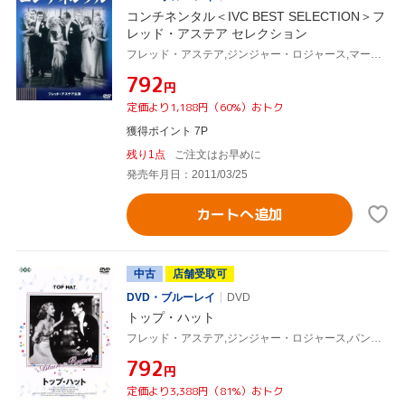
コンチネンタル＜IVC BEST SELECTION＞フ
レッド・アステア セレクション
フレッド・アステア,ジンジャー・ロジャース,マーク・サンドリッチ(監督),ドワイト・テイラー(原作)
¥792
円
定価より1,188円（60%）おトク
獲得ポイント 7P
残り1点
ご注文はお早めに
発売年月日：2011/03/25
カートへ追加
中古
店舗受取可
DVD・ブルーレイ
DVD
トップ・ハット
フレッド・アステア,ジンジャー・ロジャース,パンドロ・S.バーマン(制作),マーク・サンドリッチ(監督)
¥792
円
定価より3,388円（81%）おトク