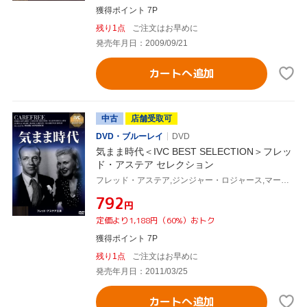
獲得ポイント 7P
残り1点
ご注文はお早めに
発売年月日：2009/09/21
カートへ追加
中古
店舗受取可
DVD・ブルーレイ
DVD
気まま時代＜IVC BEST SELECTION＞フレッ
ド・アステア セレクション
フレッド・アステア,ジンジャー・ロジャース,マーク・サンドリッチ(監督)
¥792
円
定価より1,188円（60%）おトク
獲得ポイント 7P
残り1点
ご注文はお早めに
発売年月日：2011/03/25
カートへ追加