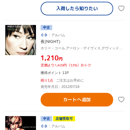
入荷したら
知りたい
中古
ＣＤ
アルバム
夜(NIGHT)
ホリー・コール,アーロン・デイヴィス,デヴィッド・ピルチ,ダヴィデ・ディレンツォ,グレッグ・リーズ,Dylan Heming,シロ・バプティスタ,マーク・ロジャース
¥1,210
円
定価より1,409円（53%）おトク
獲得ポイント 11P
残り1点
ご注文はお早めに
発売年月日：2012/07/18
カートへ追加
中古
店舗受取可
ＣＤ
アルバム