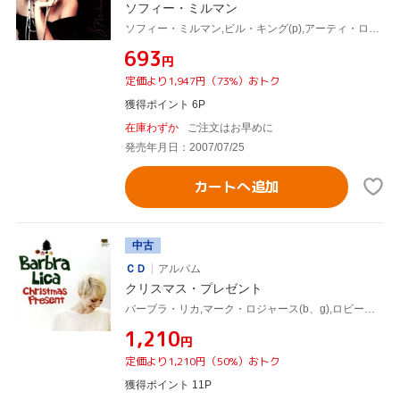
ソフィー・ミルマン
ソフィー・ミルマン,ビル・キング(p),アーティ・ロト(b),ジョン・シェアード(p),ダヴィデ・ディレンツォ(ds),マーク・ロジャース(b),レグ・シュワッガー(g),パット・ラバーベラ(as)
¥693
円
定価より1,947円（73%）おトク
獲得ポイント 6P
在庫わずか
ご注文はお早めに
発売年月日：2007/07/25
カートへ追加
中古
ＣＤ
アルバム
クリスマス・プレゼント
バーブラ・リカ,マーク・ロジャース(b、g),ロビー・ボトス(p、key),ダヴィデ・ディレンツォ(perc),ジェイムス・ブライアン(g),レグ・シュワッガー(g)
¥1,210
円
定価より1,210円（50%）おトク
獲得ポイント 11P