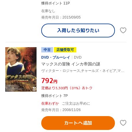
獲得ポイント 11P
在庫なし
発売年月日：2015/09/05
入荷したら
知りたい
中古
店舗受取可
DVD・ブルーレイ
DVD
マックスの冒険 インカ帝国の謎
ヴィクター・ロジャース,チャールズ・ネイピア,マーク・グリフィス(監督)
¥792
円
定価より3,388円（81%）おトク
獲得ポイント 7P
在庫わずか
ご注文はお早めに
発売年月日：2008/11/26
カートへ追加