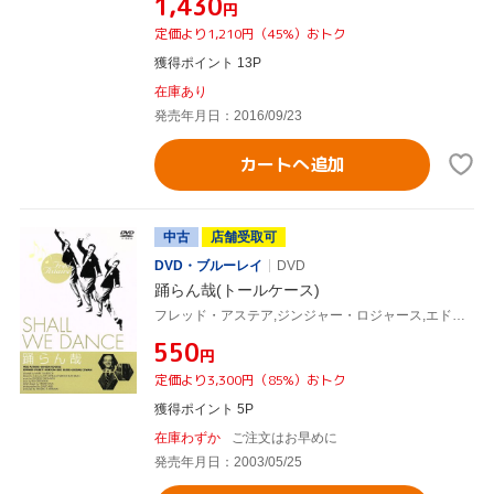
¥1,430
円
定価より1,210円（45%）おトク
獲得ポイント 13P
在庫あり
発売年月日：2016/09/23
カートへ追加
中古
店舗受取可
DVD・ブルーレイ
DVD
踊らん哉(トールケース)
フレッド・アステア,ジンジャー・ロジャース,エドワード・エヴェレット・ホートン,マーク・サンドリッチ(監督)
¥550
円
定価より3,300円（85%）おトク
獲得ポイント 5P
在庫わずか
ご注文はお早めに
発売年月日：2003/05/25