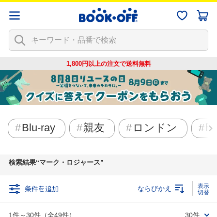
1,800円以上の注文で
送料無料
Blu-ray
親友
ロンドン
映
検索結果
マーク・ロジャース
条件を追加
ならびかえ
1件～30件（全49件）
30件