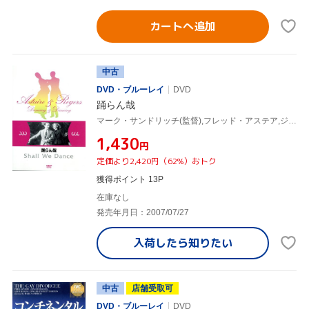
カートへ追加
中古
DVD・ブルーレイ
DVD
踊らん哉
マーク・サンドリッチ(監督),フレッド・アステア,ジンジャー・ロジャース,エドワード・E.ホートン
¥1,430
円
定価より2,420円（62%）おトク
獲得ポイント 13P
在庫なし
発売年月日：2007/07/27
入荷したら
知りたい
中古
店舗受取可
DVD・ブルーレイ
DVD