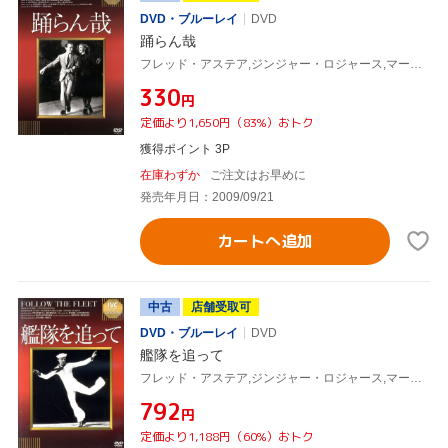
DVD・ブルーレイ
DVD
踊らん哉
フレッド・アステア,ジンジャー・ロジャース,マーク・サンドリッチ(監督)
¥330
円
定価より1,650円（83%）おトク
獲得ポイント 3P
在庫わずか
ご注文はお早めに
発売年月日：2009/09/21
カートへ追加
中古
店舗受取可
DVD・ブルーレイ
DVD
艦隊を追って
フレッド・アステア,ジンジャー・ロジャース,マーク・サンドリッチ(監督)
¥792
円
定価より1,188円（60%）おトク