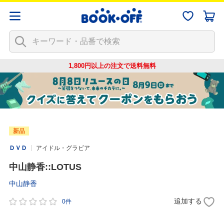
1,800円以上の注文で
送料無料
新品
ＤＶＤ
アイドル・グラビア
中山静香::LOTUS
中山静香
追加する
0件