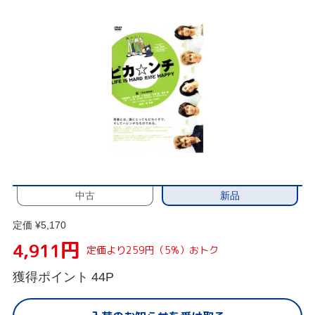
新品
中古
定価 ¥5,170
円
4,911
定価より259円（5%）おトク
獲得ポイント
44P