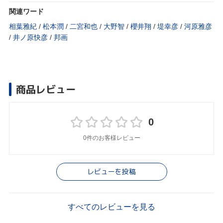
関連ワード
相葉雅紀
/
松本潤
/
二宮和也
/
大野智
/
櫻井翔
/
堤幸彦
/
河原雅彦
/
井ノ原快彦
/
邦画
商品レビュー
0
0件のお客様レビュー
レビューを投稿
すべてのレビューを見る