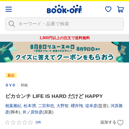
1,800円以上の注文で
送料無料
新品
ＤＶＤ
邦画
ピカ☆ンチ LIFE IS HARD だけど HAPPY
相葉雅紀
,
松本潤
,
二宮和也
,
大野智
,
櫻井翔
,
堤幸彦
(監督),
河原雅
彦
(脚本),
井ノ原快彦
(原案)
追加する
0件