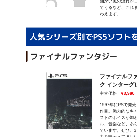
細かい風の流れが
てくるなど、これ
わえます。
人気シリーズ別でPS5ソフト
ファイナルファンタジー
ファイナルファ
ク インターグ
中古価格：
¥
3,960
1997年にPSで発
作目。魅力的なキ
ストのボイスが加
ル、音楽など、あ
ています。ぜひ、
力を味わってほし