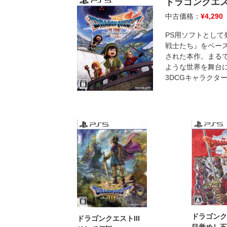
ドラゴンクエストV
中古価格：
¥
4,290
PS用ソフトとして
戦士たち』をベースに、
された本作。まる
ような世界を舞台
3DCGキャラクタ
ドラゴンク
ドラゴンクエストIII