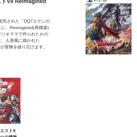
II Reimagined
発売された『DQ7エデンの
Reimagined(再構築)
でジオラマで作られたかの
に、人形風に描かれた
ーが冒険を繰り広げます。
エストX