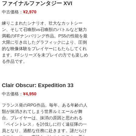
ファイナルファンタジー XVI
中古価格：
¥
2,970
練りこまれたシナリオ、壮大なカットシー
ン、そして召喚獣vs召喚獣のバトルなど魅力
満載のFFナンバリング作品。PS5の性能を最
大限に引き出したグラフィックにより、圧倒
的な映像体験をプレイヤーにもたらしてくれ
ます。FFシリーズを未プレイの方でも楽しめ
る作品です。
Clair Obscur: Expedition 33
中古価格：
¥
4,950
フランス発のRPG作品。毎年、ある年齢の人
類が抹消されてしまう世界ルミエールが舞
台。プレイヤーは、抹消の原因と思われる
「ペイントレス」を討伐しに行く遠征隊の一
員となり、過酷な任務に赴きます。謎だらけ