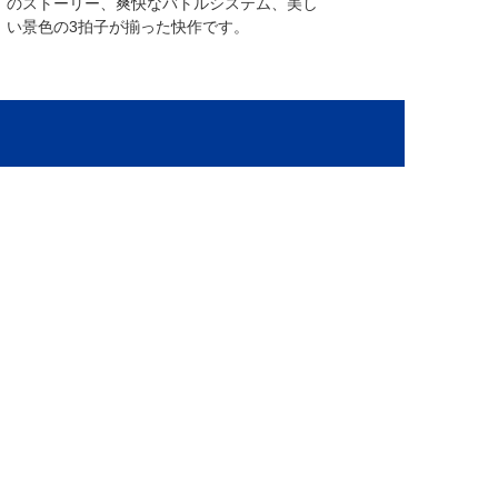
のストーリー、爽快なバトルシステム、美し
い景色の3拍子が揃った快作です。