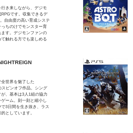
を行き来しながら、デジモ
RPGです。収集できるデ
上。自由度の高い育成システ
そっちのけでモンスター育
れます。デジモンファンの
めて触れる方でも楽しめる
NIGHTREIGN
で全世界を魅了した
G』のスピンオフ作品。シング
が、基本は3人1組の協力
ンゲーム。刻一刻と縮小し
中で3日間を生き抜き、ラス
目的としています。