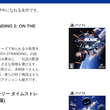
夢中になれる名作です。
DING 2: ON THE
リーズで知られる小島秀夫
H STRANDING』の続
後を舞台に、「伝説の配達
まざまな荷物を運びます。
次郎さん、水樹奈々さんら
加。彼らが紡ぐ物語はもち
達アクションも魅力です。
リー タイムストレ
版)