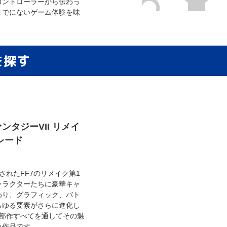
コントローラーから伝わっ
までにないゲーム体験を味
を探す
ンタジーVII リメイ
レード
売されたFF7のリメイク第1
ャラクターたちに豪華キャ
わり、グラフィック、バト
らゆる要素がさらに進化し
3部作すべてを通してその魅
い作品です。