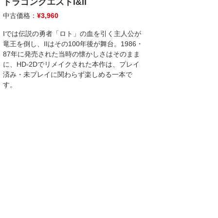
ドラゴンクエストI&II
中古価格：
¥
3,960
Iでは伝説の勇者「ロト」の血を引く主人公が
竜王を倒し、IIはその100年後が舞台。1986・
87年に発売された当時の懐かしさはそのまま
に、HD-2Dでリメイクされた本作は、プレイ
済み・未プレイに関わらず楽しめる一本で
す。