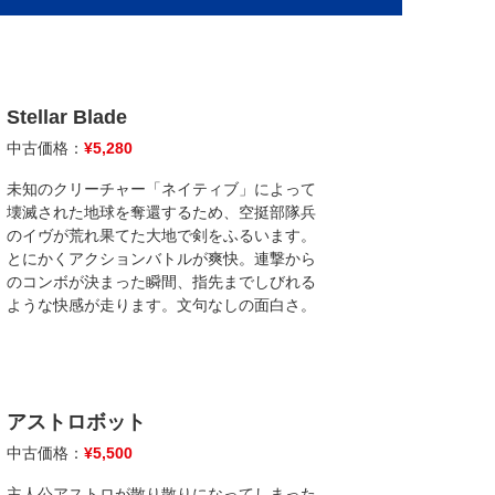
Stellar Blade
中古価格：
¥
5,280
未知のクリーチャー「ネイティブ」によって
壊滅された地球を奪還するため、空挺部隊兵
のイヴが荒れ果てた大地で剣をふるいます。
とにかくアクションバトルが爽快。連撃から
のコンボが決まった瞬間、指先までしびれる
ような快感が走ります。文句なしの面白さ。
アストロボット
中古価格：
¥
5,500
主人公アストロが散り散りになってしまった