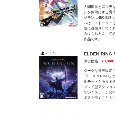
人間世界と異世界
ンを仲間にする育成
ジモンは450体以
ムは、ストーリー
成に没頭させてく
方はもちろん、初
作品です。
ELDEN RING 
中古価格：
¥
3,960
ダークな世界設定
『ELDEN RIN
ルモードもあります
プレイ型アクショ
ていくステージの
ボスを倒すことを