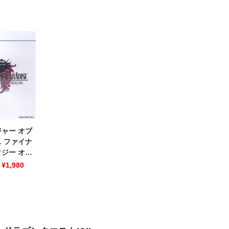
ャー オブ
 ファイナ
ジー オリ
：
¥
1,980