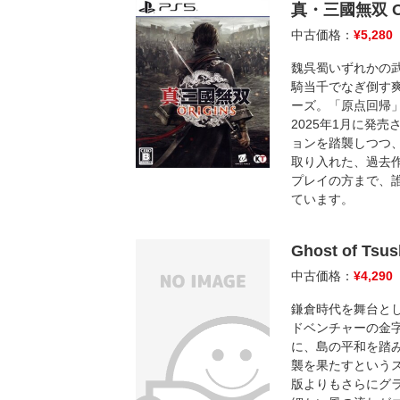
真・三國無双 OR
中古価格：
¥
5,280
魏呉蜀いずれかの
騎当千でなぎ倒す
ーズ。「原点回帰
2025年1月に発
ョンを踏襲しつつ
取り入れた、過去
プレイの方まで、
ています。
Ghost of Tsus
中古価格：
¥
4,290
鎌倉時代を舞台と
ドベンチャーの金
に、島の平和を踏
襲を果たすというス
版よりもさらにグ