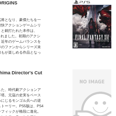
IGINS
武将となり、豪傑たちを一
爽快アクションゲームシリ
」と銘打たれた本作は、
売されました。初期のアクシ
、近年のゲームバランスを
作のファンからシリーズ未
誰もが楽しめる作品となっ
hima Director's Cut
した、時代劇アクションア
字塔。元寇の史実をベース
みにじるモンゴル兵への逆
トーリー。PS5版は、PS4
ラフィックが格段に進化。