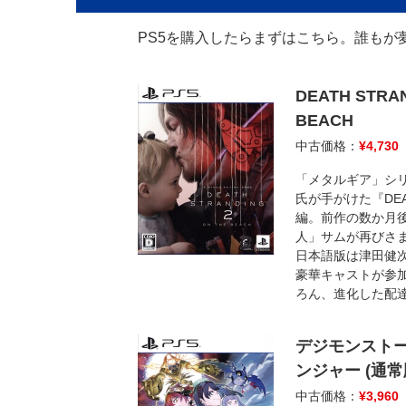
PS5を購入したらまずはこちら。誰もが
DEATH STRAN
BEACH
中古価格：
¥
4,730
「メタルギア」シ
氏が手がけた『DEAT
編。前作の数か月
人」サムが再びさ
日本語版は津田健
豪華キャストが参
ろん、進化した配
デジモンストー
ンジャー (通常
中古価格：
¥
3,960