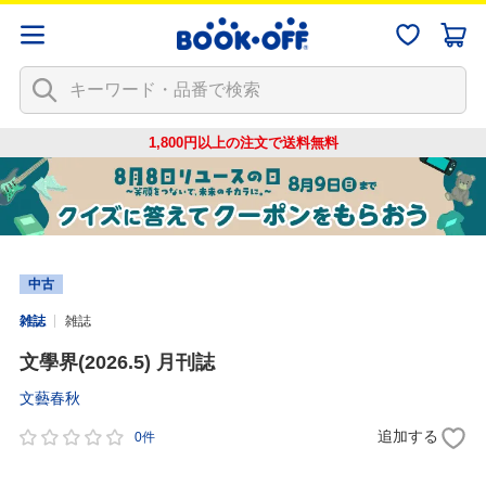
1,800円以上の注文で
送料無料
中古
雑誌
雑誌
文學界(2026.5) 月刊誌
文藝春秋
追加する
0件