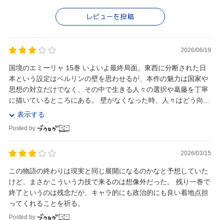
レビューを投稿
2026/06/19
国境のエミーリャ 15巻 いよいよ最終局面。東西に分断された日
本という設定はベルリンの壁を思わせるが、本作の魅力は国家や
思想の対立だけでなく、その中で生きる人々の選択や葛藤を丁寧
に描いているところにある。 壁がなくなった時、人々はどう向き
合い、どんな国を作るのか。どのような結...
表示する
Posted by
2026/03/15
この物語の終わりは現実と同じ展開になるのかなと予想していた
けど、まさかこういう力技で来るのは想像外だった。 残り一巻で
終了というのは残念だが、キャラ的にも政治的にも良い着地点担
ってくれることを祈る。
Posted by