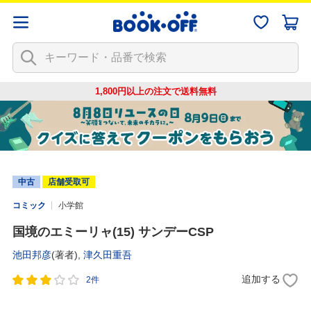
1,800円以上の注文で
送料無料
中古
店舗受取可
コミック
小学館
国境のエミーリャ(15) サンデーCSP
池田邦彦
(著者),
津久田重吾
追加する
2件