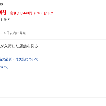
80
0
円
定価より440円（6%）おトク
ント
54P
1～5日以内に発送
品が入荷した店舗を見る
品の品質・付属品について
ついて