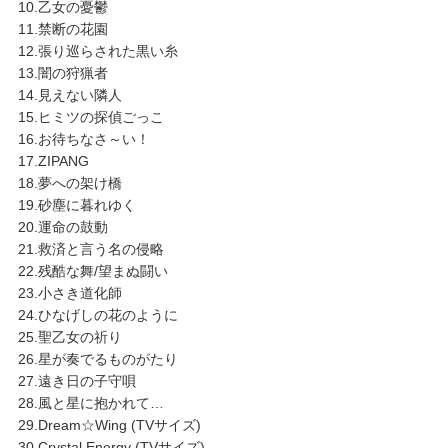
10.乙女の憂鬱
11.禁断の花園
12.張り巡らされた黒い糸
13.闇の狩猟者
14.見えない隣人
15.ヒミツの探偵ごっこ
16.お待ちなさ～い！
17.ZIPANG
18.夢への架け橋
19.砂塵に暮れゆく
20.運命の鼓動
21.救済と言う名の侵略
22.残酷な舞/望まぬ闘い
23.小さき道化師
24.ひなげしの花のように
25.聖乙女の祈り
26.星が奏でるものがたり
27.遠き日の子守唄
28.風と星に抱かれて…
29.Dream☆Wing (TVサイズ)
30.Crystal Energy (TVサイズ)