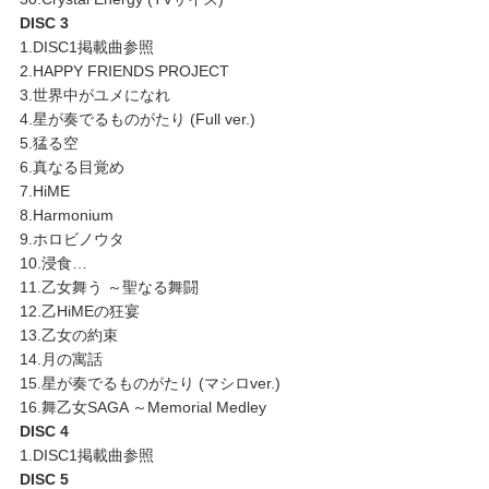
DISC 3
1.DISC1掲載曲参照
2.HAPPY FRIENDS PROJECT
3.世界中がユメになれ
4.星が奏でるものがたり (Full ver.)
5.猛る空
6.真なる目覚め
7.HiME
8.Harmonium
9.ホロビノウタ
10.浸食…
11.乙女舞う ～聖なる舞闘
12.乙HiMEの狂宴
13.乙女の約束
14.月の寓話
15.星が奏でるものがたり (マシロver.)
16.舞乙女SAGA ～Memorial Medley
DISC 4
1.DISC1掲載曲参照
DISC 5