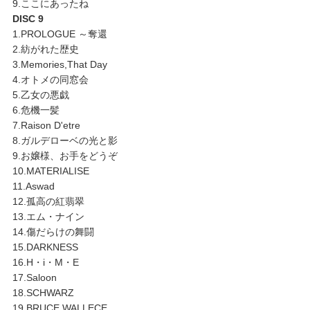
9.ここにあったね
DISC 9
1.PROLOGUE ～奪還
2.紡がれた歴史
3.Memories,That Day
4.オトメの同窓会
5.乙女の悪戯
6.危機一髪
7.Raison D'etre
8.ガルデローベの光と影
9.お嬢様、お手をどうぞ
10.MATERIALISE
11.Aswad
12.孤高の紅翡翠
13.エム・ナイン
14.傷だらけの舞闘
15.DARKNESS
16.H・i・M・E
17.Saloon
18.SCHWARZ
19.BRUCE WALLECE