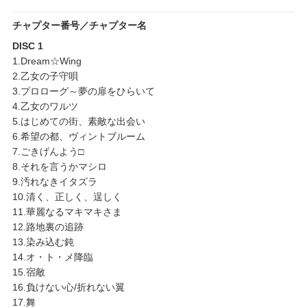
チャプター番号／チャプター名
DISC 1
1.Dream☆Wing
2.乙女の子守唄
3.プロローグ～夢の扉をひらいて
4.乙女のワルツ
5.はじめての街、素敵な出会い
6.希望の都、ヴィントブルーム
7.ごきげんよう□
8.それを言うかマシロ
9.汚れなきイタズラ
10.清く、正しく、逞しく
11.華麗なるマキマキさま
12.路地裏の追跡
13.染み込む鈍
14.オ・ト・メ降臨
15.宿敵
16.負けない心/折れない翼
17.舞