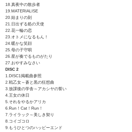
18.真夜中の散歩者
19.MATERIALISE
20.始まりの刻
21.日出ずる処の天使
22.花一輪の恋
23.オトメになるもん！
24.暖かな笑顔
25.母の子守唄
26.星が奏でるものがたり
27.おやすみなさい
DISC 2
1.DISC1掲載曲参照
2.戦乙女～蒼と黒の狂想曲
3.放課後の学舎～アカシヤの誓い
4.王女の休日
5.それをやるかアリカ
6.Run！Cat！Run！
7.ライラック～美しき契り
8.コイゴコロ
9.もうひとつのハッピーエンド