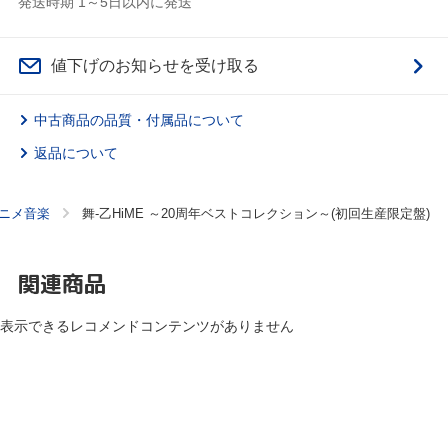
発送時期 1～5日以内に発送
値下げのお知らせを受け取る
中古商品の品質・付属品について
返品について
ニメ音楽
舞-乙HiME ～20周年ベストコレクション～(初回生産限定盤)
関連商品
表示できるレコメンドコンテンツがありません