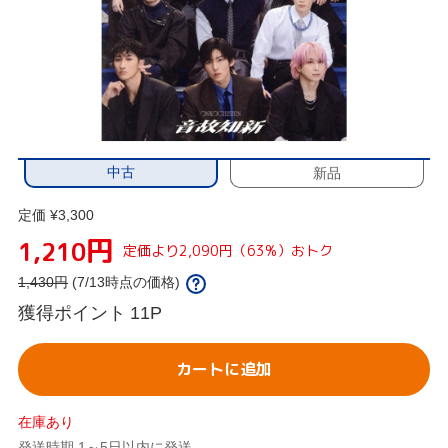
中古
新品
定価 ¥3,300
円
1,210
定価より2,090円（63%）おトク
1,430
円
(7/13時点の価格)
獲得ポイント
11P
カートに追加
在庫あり
発送時期 1～5日以内に発送