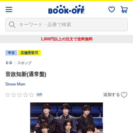
1,800円以上の注文で
送料無料
中古
店舗受取可
ＣＤ
J-ポップ
音故知新(通常盤)
Snow Man
追加する
0件