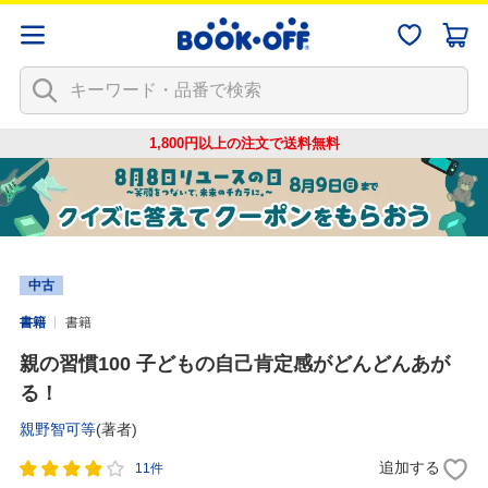
1,800円以上の注文で
送料無料
中古
書籍
書籍
親の習慣100 子どもの自己肯定感がどんどんあが
る！
親野智可等
(著者)
追加する
11件