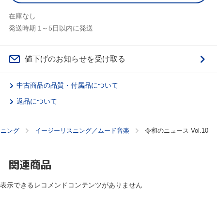
在庫なし
発送時期 1～5日以内に発送
値下げのお知らせを受け取る
中古商品の品質・付属品について
返品について
スニング
イージーリスニング／ムード音楽
令和のニュース Vol.10
関連商品
表示できるレコメンドコンテンツがありません