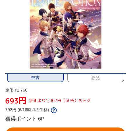
中古
新品
定価 ¥1,760
円
693
定価より1,067円（60%）おトク
792
円
(6/16時点の価格)
獲得ポイント
6P