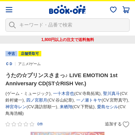
1,800円以上の注文で
送料無料
中古
店舗受取可
ＣＤ
アニメ/ゲーム
うたの☆プリンスさまっ♪ LIVE EMOTION 1st
Anniversary CD(ST☆RISH Ver.)
(ゲーム・ミュージック),
一十木音也
(CV.寺島拓篤),
聖川真斗
(CV.
鈴村健一),
四ノ宮那月
(CV.谷山紀章),
一ノ瀬トキヤ
(CV.宮野真守),
神宮寺レン
(CV.諏訪部順一),
来栖翔
(CV.下野紘),
愛島セシル
(CV.
鳥海浩輔)
追加する
0件