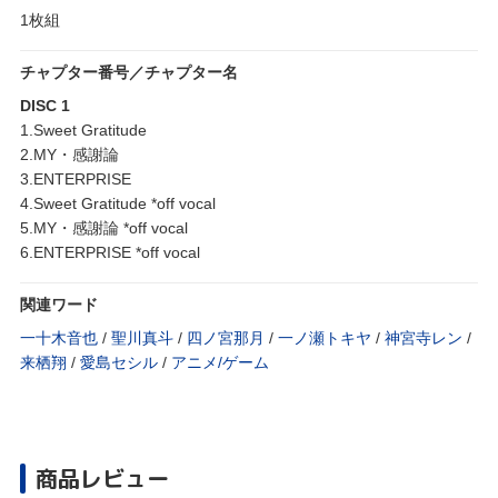
1枚組
チャプター番号／チャプター名
DISC 1
1.Sweet Gratitude
2.MY・感謝論
3.ENTERPRISE
4.Sweet Gratitude *off vocal
5.MY・感謝論 *off vocal
6.ENTERPRISE *off vocal
関連ワード
一十木音也
/
聖川真斗
/
四ノ宮那月
/
一ノ瀬トキヤ
/
神宮寺レン
/
来栖翔
/
愛島セシル
/
アニメ/ゲーム
商品レビュー