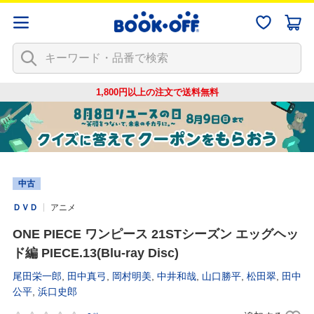
1,800円以上の注文で
送料無料
中古
ＤＶＤ
アニメ
ONE PIECE ワンピース 21STシーズン エッグヘッ
ド編 PIECE.13(Blu-ray Disc)
尾田栄一郎
,
田中真弓
,
岡村明美
,
中井和哉
,
山口勝平
,
松田翠
,
田中
公平
,
浜口史郎