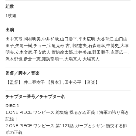
組数
1枚組
出演
田中真弓,岡村明美,中井和哉,山口勝平,平田広明,大谷育江,山口由
里子,矢尾一樹,チョー,宝亀克寿,古川登志夫,石森達幸,中博史,大塚
明夫,立木文彦,子安武人,置鮎龍太郎,土井美加,野田順子,永野広一,
沢木郁也,伊倉一恵,諏訪部順一,大場真人,大場真人
監督／脚本／音楽
【監督】,井上亜樹子 【脚本】,田中公平 【音楽】
チャプター番号／チャプター名
DISC 1
1.ONE PIECE ワンピース 総集編 揺るがぬ正義！海軍の誇り高き
記録！
2.ONE PIECE ワンピース 第1121話 ガープとクザン 衝突する師
弟の正義