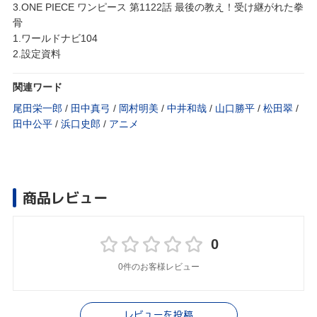
3.ONE PIECE ワンピース 第1122話 最後の教え！受け継がれた拳
骨
1.ワールドナビ104
2.設定資料
関連ワード
尾田栄一郎
/
田中真弓
/
岡村明美
/
中井和哉
/
山口勝平
/
松田翠
/
田中公平
/
浜口史郎
/
アニメ
商品レビュー
0
0件のお客様レビュー
レビューを投稿