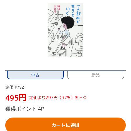
中古
新品
定価 ¥792
円
495
定価より297円（37%）おトク
獲得ポイント
4P
カートに追加