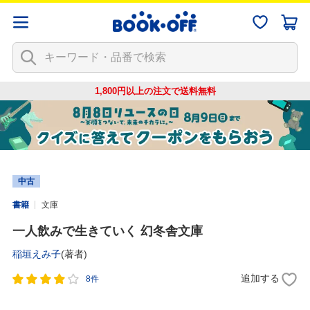
1,800円以上の注文で
送料無料
中古
書籍
文庫
一人飲みで生きていく 幻冬舎文庫
稲垣えみ子
(著者)
追加する
8件