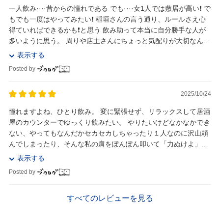
一人飲み····昔からの憧れである でも····女1人では敷居が高い❗ で
もでも一度はやってみたい❗ 稲垣さんの言う通り、ルールさえ心
得ていればできるかも❗と思う 飲み助って本当に自分勝手な人が
多いように思う。 周りや店主さんにちょっと気配りが大切なんだ
ね。 まずはご近所の居酒...
表示する
Posted by
2025/10/24
憧れますよね、ひとり飲み。 変に緊張せず、リラックスして居酒
屋のカウンターでゆっくり飲みたい。 やりたいけどなかなかでき
ない、やってもなんだかセカセカしちゃったり１人なのに沢山頼
んでしまったり、そんな私の肩をぽんぽん叩いて「力ぬけよ」と
言ってくれる本でした。 著者とは「憧れのひ...
表示する
Posted by
すべてのレビューを見る