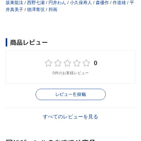
坂東龍汰
/
西野七瀬
/
円井わん
/
小久保寿人
/
森優作
/
作道雄
/
平
井真美子
/
徳澤青弦
/
邦画
商品レビュー
0
0件のお客様レビュー
レビューを投稿
すべてのレビューを見る