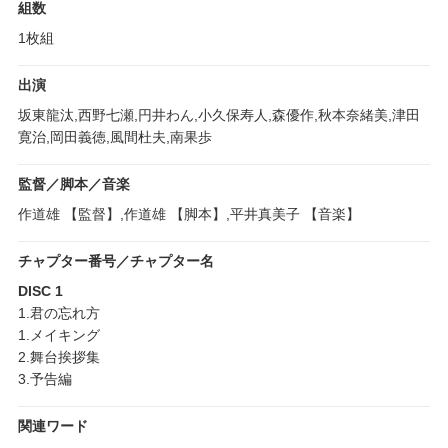
組数
1枚組
出演
坂東龍汰,西野七瀬,円井わん,小久保寿人,森優作,秋本奈緒美,津田
寛治,岡田義徳,風間杜夫,南果歩
監督／脚本／音楽
作道雄 【監督】,作道雄 【脚本】,平井真美子 【音楽】
チャプター番号／チャプター名
DISC 1
1.君の忘れ方
1.メイキング
2.舞台挨拶集
3.予告編
関連ワード