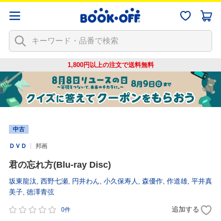
1,800円以上の注文で
送料無料
中古
ＤＶＤ
邦画
君の忘れ方(Blu-ray Disc)
坂東龍汰
,
西野七瀬
,
円井わん
,
小久保寿人
,
森優作
,
作道雄
,
平井真
美子
,
徳澤青弦
追加する
0件