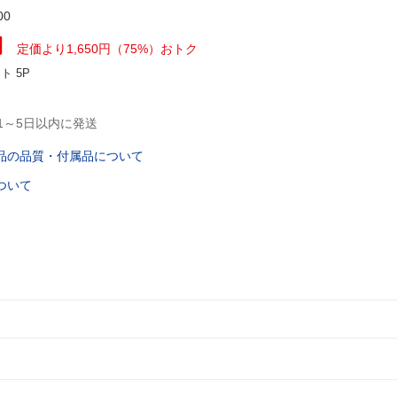
00
円
定価より1,650円（75%）おトク
ント
5P
1～5日以内に発送
品の品質・付属品について
ついて