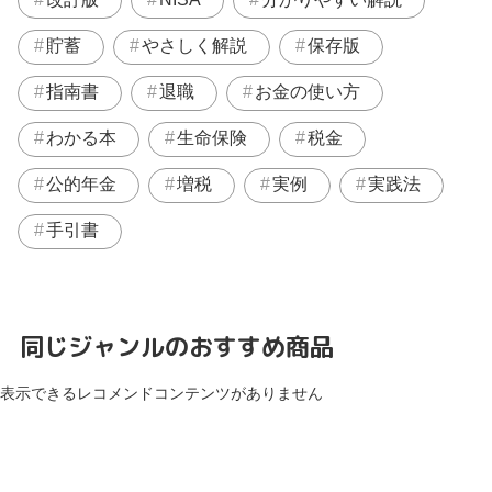
貯蓄
やさしく解説
保存版
指南書
退職
お金の使い方
わかる本
生命保険
税金
公的年金
増税
実例
実践法
手引書
同じジャンルのおすすめ商品
表示できるレコメンドコンテンツがありません