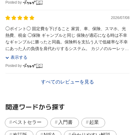
Posted by
2026/07/08
◯ポイント◯ 固定費を下げること 家賃、車、保険、スマホ、光
熱費、税金 ◯保険 ギャンブルと同じ 保険が適応になる時は不幸
なギャンブルに勝ったと同義。保険料を支払う人で低確率な不幸
にあった人の負債を肩代わりするシステム。 カジノのルーレット
と同じ。 また、現代は共働きのため生...
表示する
Posted by
すべてのレビューを見る
関連ワードから探す
ベストセラー
入門書
起業
改訂版
NISA
分かりやすい解説