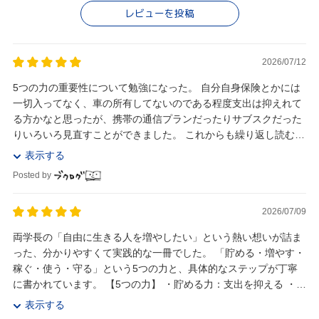
レビューを投稿
2026/07/12
5つの力の重要性について勉強になった。 自分自身保険とかには
一切入ってなく、車の所有してないのである程度支出は抑えれて
る方かなと思ったが、携帯の通信プランだったりサブスクだった
りいろいろ見直すことができました。 これからも繰り返し読むこ
とになると思うので、その都度理解して実践...
表示する
Posted by
2026/07/09
両学長の「自由に生きる人を増やしたい」という熱い想いが詰ま
った、分かりやすくて実践的な一冊でした。 「貯める・増やす・
稼ぐ・使う・守る」という5つの力と、具体的なステップが丁寧
に書かれています。 【5つの力】 ・貯める力：支出を抑える ・増
やす力：資産所得（お金のなる木） ...
表示する