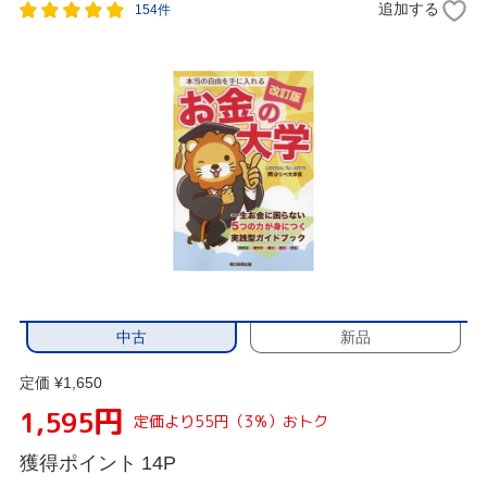
追加する
154件
中古
新品
定価 ¥1,650
円
1,595
定価より55円（3%）おトク
獲得ポイント
14P