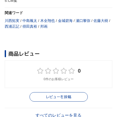
5.CM集
関連ワード
川西拓実
/
中島颯太
/
木全翔也
/
金城碧海
/
瀬口黎弥
/
佐藤大樹
/
西浦正記
/
得田真裕
/
邦画
商品レビュー
0
0件のお客様レビュー
レビューを投稿
すべてのレビューを見る