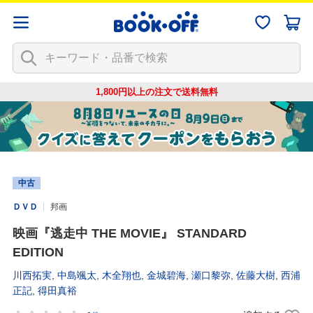
1,800円以上の注文で
送料無料
中古
ＤＶＤ
邦画
映画『逃走中 THE MOVIE』 STANDARD
EDITION
川西拓実
,
中島颯太
,
木全翔也
,
金城碧海
,
瀬口黎弥
,
佐藤大樹
,
西浦
正記
,
得田真裕