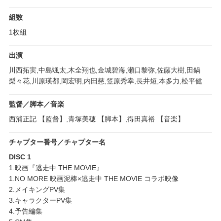
組数
1枚組
出演
川西拓実,中島颯太,木全翔也,金城碧海,瀬口黎弥,佐藤大樹,田鍋
梨々花,川原瑛都,岡宏明,内田慈,笠原秀幸,長井短,本多力,松平健
監督／脚本／音楽
西浦正記 【監督】,青塚美穂 【脚本】,得田真裕 【音楽】
チャプター番号／チャプター名
DISC 1
1.映画『逃走中 THE MOVIE』
1.NO MORE 映画泥棒×逃走中 THE MOVIE コラボ映像
2.メイキングPV集
3.キャラクターPV集
4.予告編集