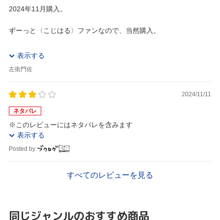
2024年11月購入。
ずーっと〈こじはる〉ファンなので、当然購入。
先ずは相変わらずのむっちりボディで「さすが！」の一言。
表示する
左衛門佐
但し、社長業はやはり相当な負荷が掛かっているのだろうか？カ
メラを睨みつける様な厳しい表情が多く、柔らかな笑顔は中...
2024/11/11
ネタバレ
※このレビューにはネタバレを含みます
表示する
Posted by
すべてのレビューを見る
同じジャンルのおすすめ商品