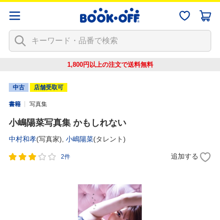
1,800円以上の注文で
送料無料
中古
店舗受取可
書籍
写真集
小嶋陽菜写真集 かもしれない
中村和孝
(写真家),
小嶋陽菜
(タレント)
追加する
2件