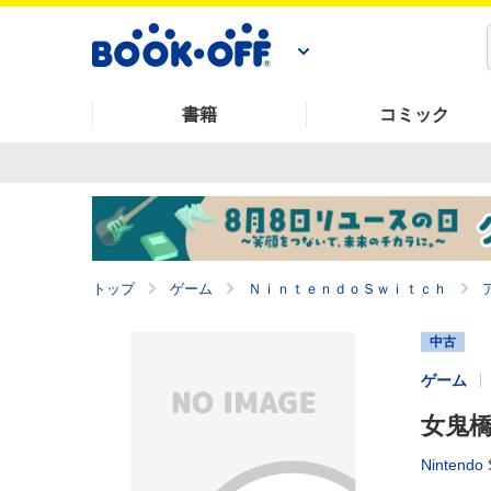
書籍
コミック
トップ
ゲーム
ＮｉｎｔｅｎｄｏＳｗｉｔｃｈ
中古
ゲーム
女鬼橋
Nintendo 