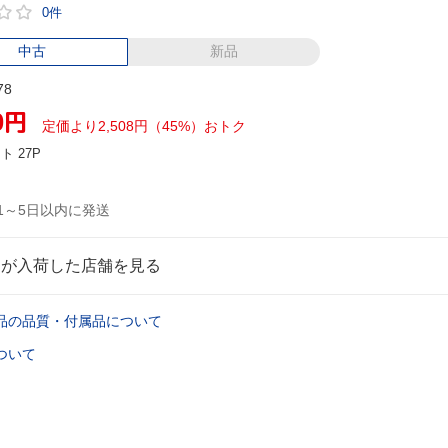
0件
中古
新品
78
0
円
定価より2,508円（45%）おトク
ント
27P
1～5日以内に発送
品が入荷した店舗を見る
品の品質・付属品について
ついて