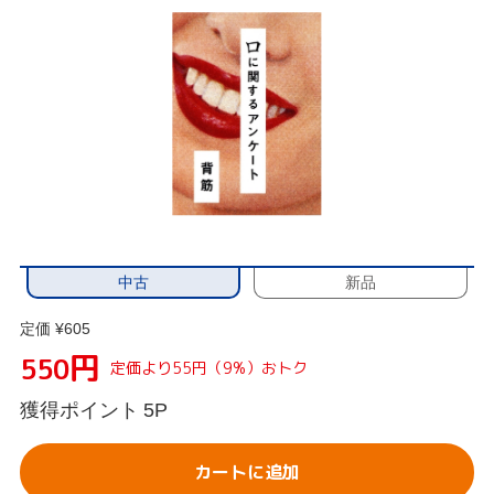
中古
新品
定価 ¥605
円
550
定価より55円（9%）おトク
獲得ポイント
5P
カートに追加