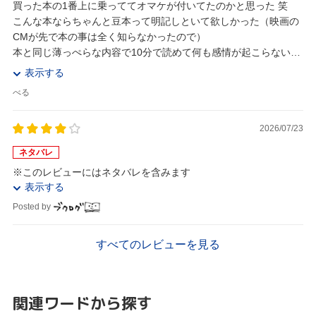
買った本の1番上に乗っててオマケが付いてたのかと思った 笑
こんな本ならちゃんと豆本って明記しといて欲しかった（映画の
CMが先で本の事は全く知らなかったので）
本と同じ薄っぺらな内容で10分で読めて何も感情が起こらない
（怖い話しサイトの素人が作った話しと同レベル）<...
表示する
べる
2026/07/23
ネタバレ
※このレビューにはネタバレを含みます
表示する
Posted by
すべてのレビューを見る
関連ワードから探す