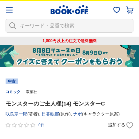
1,800円以上の注文で
送料無料
中古
コミック
双葉社
モンスターのご主人様(14) モンスターC
咲良宗一郎
(著者),
日暮眠都
(原作),
ナポ
(キャラクター原案)
追加する
0件