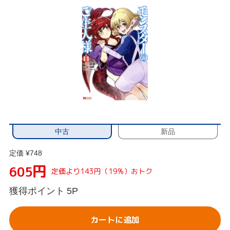
中古
新品
定価 ¥748
円
605
定価より143円（19%）おトク
獲得ポイント
5P
カートに追加