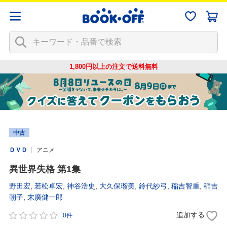
1,800円以上の注文で
送料無料
中古
ＤＶＤ
アニメ
異世界失格 第1集
野田宏
,
若松卓宏
,
神谷浩史
,
大久保瑠美
,
鈴代紗弓
,
稲吉智重
,
稲吉
朝子
,
末廣健一郎
追加する
0件