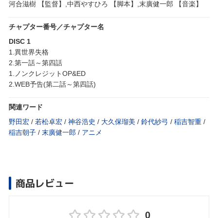
河合滋樹 【監督】,中西やすひろ 【脚本】,末廣健一郎 【音楽】
チャプター番号／チャプター名
DISC 1
1.異世界失格
2.第一話～第四話
1.ノンクレジットOP&ED
2.WEB予告(第二話～第四話)
関連ワード
野田宏
/
若松卓宏
/
神谷浩史
/
大久保瑠美
/
鈴代紗弓
/
稲吉智重
/
稲吉朝子
/
末廣健一郎
/
アニメ
商品レビュー
0