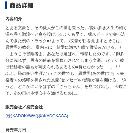
商品詳細
内容紹介
とある文豪と、その愛人がこの世を去った。/憂い多き人生の如く
渦を巻く激流へと身を投げ...るよりも早く、猛スピードで突っ込
んできた例のトラック≠ﾉよって。 /文豪が目を覚ますとそこは、
異世界の教会。 案内人は、慈愛に満ちた瞳で微笑みかける。 /
「ようこそ冒険者よ。あなたは選ばれ、転移したのです」/ 御多
分に洩れず、勇者の使命を背負わされてしまう文豪。 /だが、彼
は転移者の誰もが与えられるあるもの≠持たなかった......。 /「...
ふふ。恥の多い生涯だ」/ この世でも、異世界(あの世)でも ＜失
格者＞の烙印を押された文豪(センセー)の冒険が幕を開ける。 /き
っと、どこかにいるはずの「さっちゃん」を見つけ出し、 今度こ
そ、あの日の本懐心中を遂げるために。
販売会社／発売会社
(株)KADOKAWA((株)KADOKAWA)
発売年月日