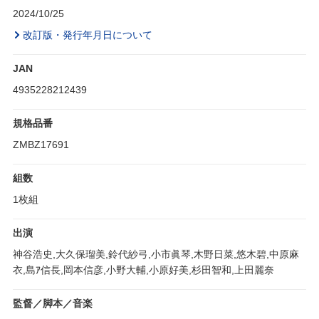
2024/10/25
改訂版・発行年月日について
JAN
4935228212439
規格品番
ZMBZ17691
組数
1枚組
出演
神谷浩史,大久保瑠美,鈴代紗弓,小市眞琴,木野日菜,悠木碧,中原麻
衣,島ｱ信長,岡本信彦,小野大輔,小原好美,杉田智和,上田麗奈
監督／脚本／音楽