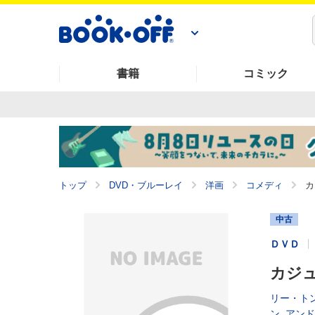
書籍
コミック
トップ
DVD・ブルーレイ
洋画
コメディ
カ
中古
ＤＶＤ
カジュア
リー・ト
ン
,
アンド