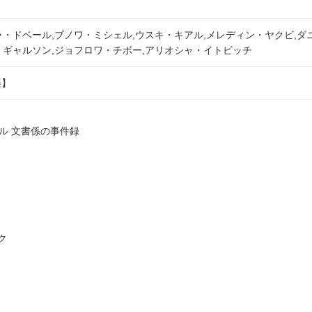
ラ・ドベール,ブノワ・ミシェル,ウスキ・キアル,メレディン・ヤクビ,ダ
・ギャルソン,ジョフロワ・チボー,アリオシャ・イトビッチ
楽】
ル 文書係の事件録
ク