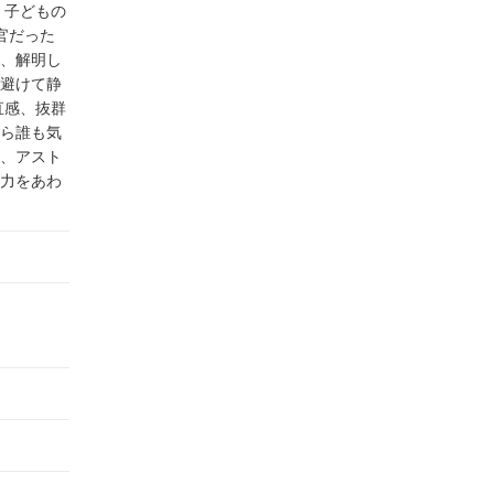
。子どもの
官だった
、解明し
避けて静
直感、抜群
ら誰も気
、アスト
力をあわ