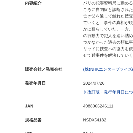
内容紹介
パリの犯罪資料局に勤める
ころに自閉症と診断された
亡き父を通して触れた捜査
ていくと、事件の真相が現
かに暮らしていた。一方、
の行動力で犯人を追い詰め
づかなかった過去の類似事
リッドに捜査への協力を依
せて難事件を解決していく
販売会社／発売会社
(株)NHKエンタープライズ
発売年月日
2024/07/26
改訂版・発行年月日につ
JAN
4988066246111
規格品番
NSDX54182