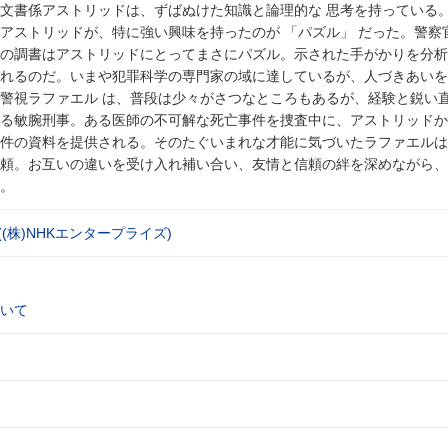
文書係アストリッドは、ずばぬけた知識と論理的な 思考を持っている
アストリッドが、特に強い興味を持ったのが 「パズル」 だった。警察
の調書はアストリッドにとってまさにパズル。示された手がかりを分析
れるのだ。いまや犯罪科学の専門家の域に達しているが、人づきあいを
警視ラファエル は、普段は少々がさつなところもあるが、経験と鋭い
る敏腕刑事。ある医師の不可解な死亡事件を捜査中に、アストリッドか
件の資料を提供される。そのたぐいまれな才能に気づいたラファエルは
頼。お互いの違いを受け入れ補い合い、友情と信頼の絆を深めながら、
。
((株)NHKエンタープライズ)
いて