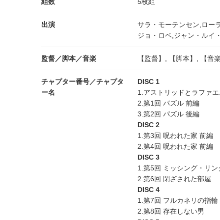
組数
5枚組
出演
サラ・モーテンセン,ロー
ジョ・ロベ,ジャン・ルイ
監督／脚本／音楽
【監督】, 【脚本】, 【音
チャプター番号／チャプタ
DISC 1
ー名
1.アストリッドとラファエ
2.第1回 パズル 前編
3.第2回 パズル 後編
DISC 2
1.第3回 呪われた家 前編
2.第4回 呪われた家 前編
DISC 3
1.第5回 ミッシング・リン
2.第6回 閉ざされた部屋
DISC 4
1.第7回 フルカネリの指輪
2.第8回 存在しない男