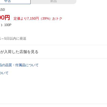
中古
新品
150
00
円
定価より7,150円（39%）おトク
ント
100P
1～5日以内に発送
品が入荷した店舗を見る
品の品質・付属品について
ついて