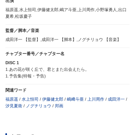
出演
福原遥,水上恒司,伊藤健太郎,嶋ア斗亜,上川周作,小野塚勇人,出口
夏希,松坂慶子
監督／脚本／音楽
成田洋一 【監督】,成田洋一 【脚本】,ノグチリョウ 【音楽】
チャプター番号／チャプター名
DISC 1
1.あの花が咲く丘で、君とまた出会えたら。
1.予告集(特報・予告)
関連ワード
福原遥
/
水上恒司
/
伊藤健太郎
/
嶋﨑斗亜
/
上川周作
/
成田洋一
/
汐見夏衛
/
ノグチリョウ
/
邦画