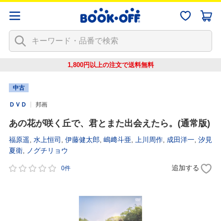
1,800円以上の注文で
送料無料
中古
ＤＶＤ
邦画
あの花が咲く丘で、君とまた出会えたら。(通常版)
福原遥
,
水上恒司
,
伊藤健太郎
,
嶋﨑斗亜
,
上川周作
,
成田洋一
,
汐見
夏衛
,
ノグチリョウ
追加する
0件