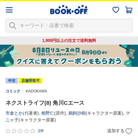
1,800円以上の注文で
送料無料
中古
店舗受取可
コミック
KADOKAWA
ネクストライフ(8) 角川Cエース
市倉とかげ
(著者),
相野仁
(原作),
鵜飼沙樹
(キャラクター原案),
マ
ニャ子
(キャラクター原案)
追加する
0件