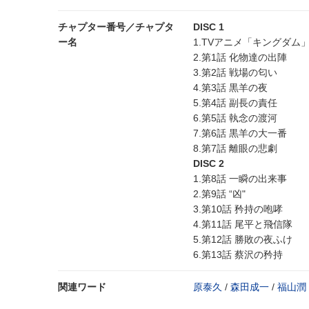
チャプター番号／チャプタ
DISC 1
ー名
1.TVアニメ「キングダム
2.第1話 化物達の出陣
3.第2話 戦場の匂い
4.第3話 黒羊の夜
5.第4話 副長の責任
6.第5話 執念の渡河
7.第6話 黒羊の大一番
8.第7話 離眼の悲劇
DISC 2
1.第8話 一瞬の出来事
2.第9話 “凶"
3.第10話 矜持の咆哮
4.第11話 尾平と飛信隊
5.第12話 勝敗の夜ふけ
6.第13話 蔡沢の矜持
関連ワード
原泰久
/
森田成一
/
福山潤