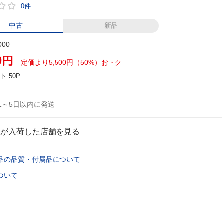
0件
中古
新品
000
0
円
定価より5,500円（50%）おトク
ント
50P
1～5日以内に発送
品が入荷した店舗を見る
品の品質・付属品について
ついて