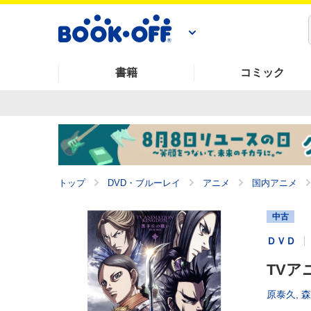
書籍
コミック
トップ
DVD・ブルーレイ
アニメ
国内アニメ
中古
ＤＶＤ
TVア
原泰久
,
森