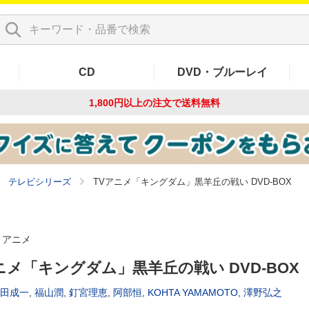
CD
DVD・ブルーレイ
1,800円以上の注文で
送料無料
テレビシリーズ
TVアニメ「キングダム」黒羊丘の戦い DVD-BOX
アニメ
ニメ「キングダム」黒羊丘の戦い DVD-BOX
田成一
,
福山潤
,
釘宮理恵
,
阿部恒
,
KOHTA YAMAMOTO
,
澤野弘之