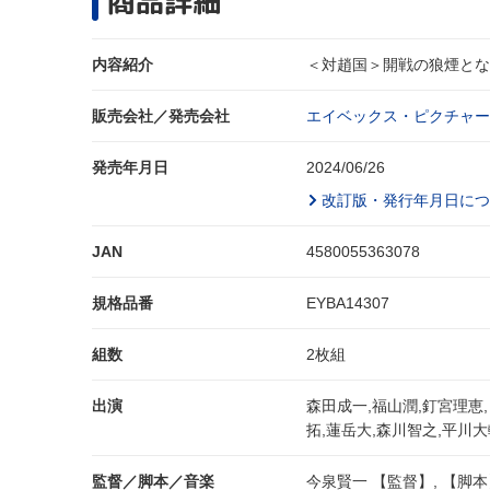
商品詳細
内容紹介
＜対趙国＞開戦の狼煙とな
販売会社／発売会社
エイベックス・ピクチャーズ
発売年月日
2024/06/26
改訂版・発行年月日につ
JAN
4580055363078
規格品番
EYBA14307
組数
2枚組
出演
森田成一,福山潤,釘宮理恵
拓,蓮岳大,森川智之,平川大
監督／脚本／音楽
今泉賢一 【監督】, 【脚本】