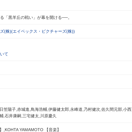
る「黒羊丘の戦い」が幕を開ける──。
(株)(エイベックス・ピクチャーズ(株))
いて
,日笠陽子,赤城進,鳥海浩輔,伊藤健太郎,永峰道,乃村健次,佐久間元部,小西
輔,石井康嗣,三宅健太,川原慶久
,KOHTA YAMAMOTO 【音楽】