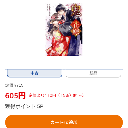
中古
新品
定価 ¥715
円
605
定価より110円（15%）おトク
獲得ポイント
5P
カートに追加