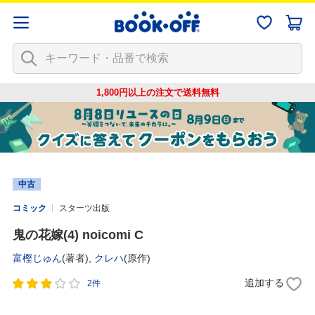
1,800円以上の注文で
送料無料
中古
コミック
スターツ出版
鬼の花嫁(4) noicomi C
富樫じゅん
(著者),
クレハ
(原作)
追加する
2件