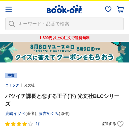
1,800円以上の注文で
送料無料
中古
コミック
光文社
バツイチ課長と恋する王子(下) 光文社BLCシリー
ズ
鹿嶋イソベ
(著者),
藤吉めぐみ
(原作)
追加する
1件