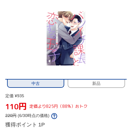
中古
新品
定価 ¥935
円
110
定価より825円（88%）おトク
220
円
(6/30時点の価格)
獲得ポイント
1P