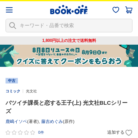
1,800円以上の注文で
送料無料
中古
コミック
光文社
バツイチ課長と恋する王子(上) 光文社BLCシリー
ズ
鹿嶋イソベ
(著者),
藤吉めぐみ
(原作)
追加する
0件