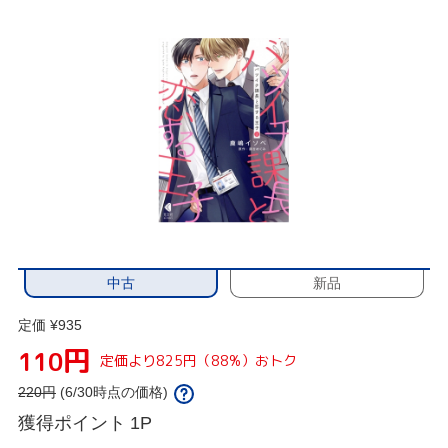
中古
新品
定価 ¥935
円
110
定価より825円（88%）おトク
220
円
(6/30時点の価格)
獲得ポイント
1P