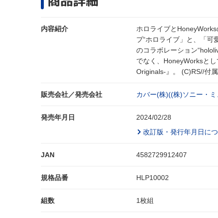
商品詳細
内容紹介
ホロライブとHoneyWorksの
プ“ホロライブ」と、「可愛
のコラボレーション“holol
でなく、HoneyWork
Originals-』。 (C)R
販売会社／発売会社
カバー(株)((株)ソニー
発売年月日
2024/02/28
改訂版・発行年月日につ
JAN
4582729912407
規格品番
HLP10002
組数
1枚組