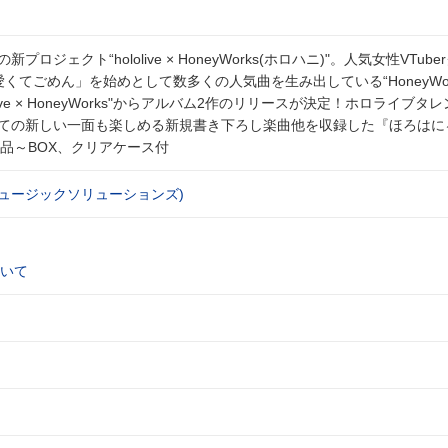
新プロジェクト“hololive × HoneyWorks(ホロハニ)"。人気女性VTub
くてごめん」を始めとして数多くの人気曲を生み出している“HoneyWor
ive × HoneyWorks"からアルバム2作のリリースが決定！ホロライブタ
sとしての新しい一面も楽しめる新規書き下ろし楽曲他を収録した『ほろはにヶ
S//付属品～BOX、クリアケース付
・ミュージックソリューションズ)
いて