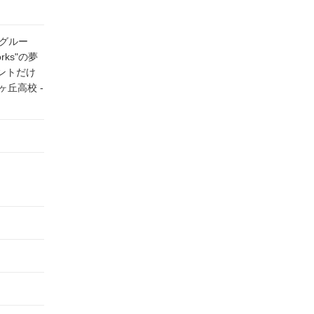
erグルー
ks"の夢
レントだけ
丘高校 -