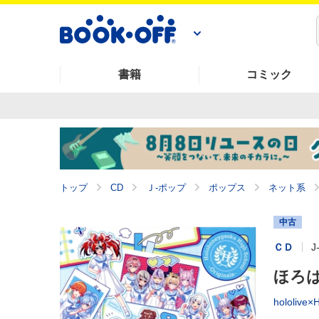
書籍
コミック
トップ
CD
Ｊ‐ポップ
ポップス
ネット系
中古
ＣＤ
J
ほろはに
hololive