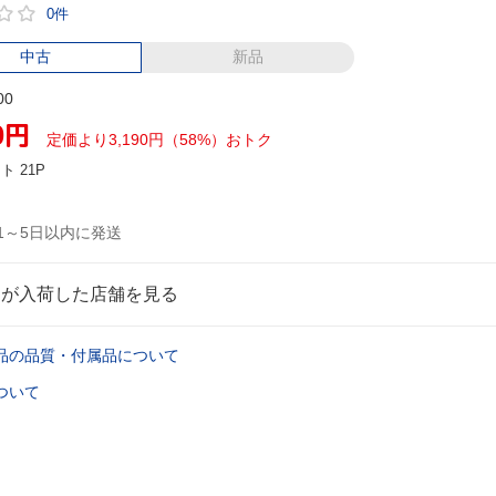
0件
中古
新品
00
0
円
定価より3,190円（58%）おトク
ント
21P
1～5日以内に発送
品が入荷した店舗を見る
品の品質・付属品について
ついて