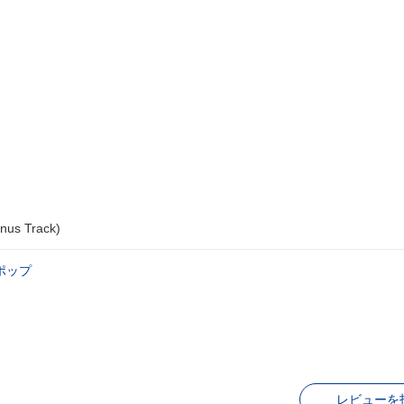
s Track)
‐ポップ
レビューを