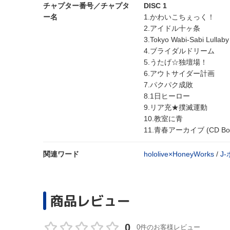
チャプター番号／チャプタ
DISC 1
ー名
1.かわいこちぇっく！
2.アイドル十ヶ条
3.Tokyo Wabi-Sabi Lullaby
4.ブライダルドリーム
5.うたげ☆独壇場！
6.アウトサイダー計画
7.パクパク成敗
8.1日ヒーロー
9.リア充★撲滅運動
10.教室に青
11.青春アーカイブ (CD Bonu
関連ワード
hololive×HoneyWorks
/
J
商品レビュー
0
0件のお客様レビュー