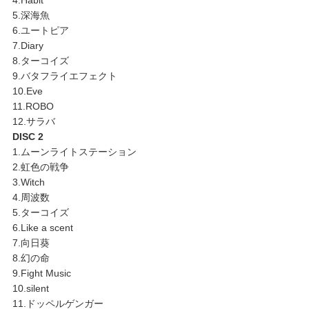
5.深海魚
6.ユートピア
7.Diary
8.ターコイズ
9.バタフライエフェクト
10.Eve
11.ROBO
12.サラバ
DISC 2
1.ムーンライトステーション
2.虹色の戦争
3.Witch
4.周波数
5.ターコイズ
6.Like a scent
7.向日葵
8.幻の命
9.Fight Music
10.silent
11.ドッペルゲンガー