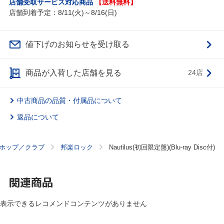
店舗受取サービス対応商品
【送料無料】
店舗到着予定：8/11(火)～8/16(日)
値下げのお知らせを受け取る
商品が入荷した店舗を見る
24店
中古商品の品質・付属品について
返品について
ホップ／クラブ
邦楽ロック
Nautilus(初回限定盤)(Blu-ray Disc付)
関連商品
表示できるレコメンドコンテンツがありません