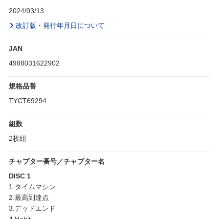
2024/03/13
改訂版・発行年月日について
JAN
4988031622902
規格品番
TYCT69294
組数
2枚組
チャプター番号／チャプター名
DISC 1
1.タイムマシン
2.最高到達点
3.デッドエンド
4.Habit