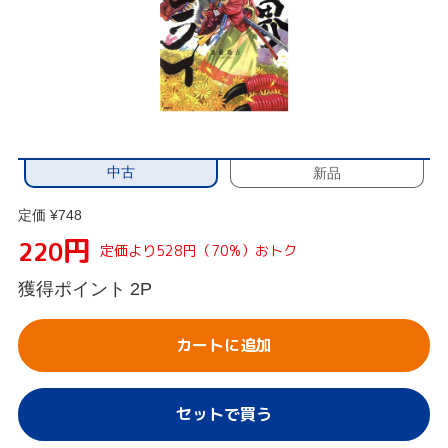
中古
新品
定価 ¥748
円
220
定価より528円（70%）おトク
獲得ポイント
2P
カートに追加
セットで買う