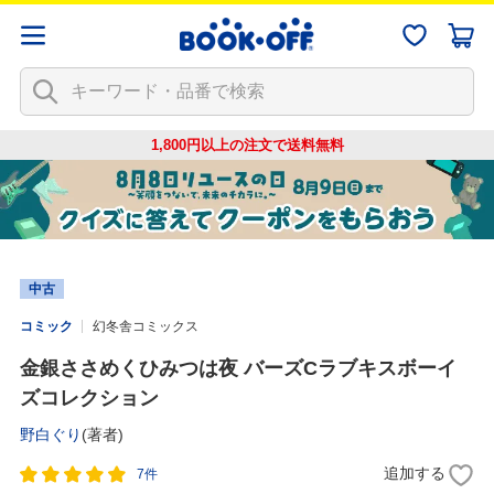
1,800円以上の注文で
送料無料
中古
コミック
幻冬舎コミックス
金銀ささめくひみつは夜 バーズCラブキスボーイ
ズコレクション
野白ぐり
(著者)
追加する
7件