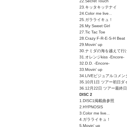
22.Secret Touch
23.キッタキッテナイ
24.Color me live...
25.ガラライキュ！
26.My Sweet Girl
27.Tic Tac Toe
28.Crazy F-R-E-S-H Beat
29.Movin' up
30.ナミダの海を越えて行け -
31.オレンジkiss -Encore-
32.D.D. -Encore-
33.Movin' up
34.LIVEビジュアルコメ
35.10月1日 ツアー初日
36.12月22日 ツアー最
DISC 2
1.DISC1掲載曲参照
2.HYPNOSIS
3.Color me live...
4.ガラライキュ！
5.Movin' up