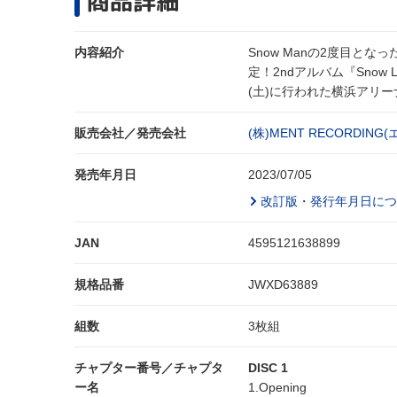
商品詳細
内容紹介
Snow Manの2度目となった
定！2ndアルバム『Snow
(土)に行われた横浜アリーナ
販売会社／発売会社
(株)MENT RECORDI
発売年月日
2023/07/05
改訂版・発行年月日につ
JAN
4595121638899
規格品番
JWXD63889
組数
3枚組
チャプター番号／チャプタ
DISC 1
ー名
1.Opening