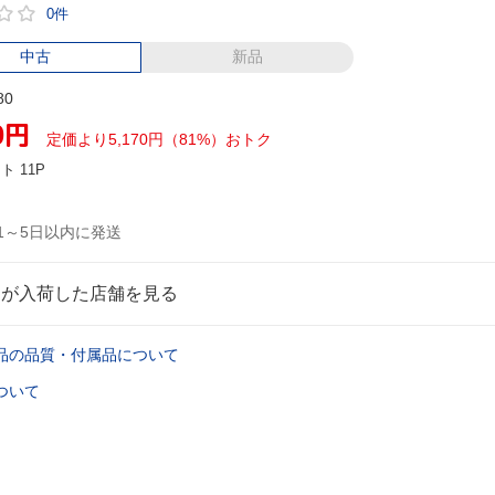
0件
中古
新品
80
0
円
定価より5,170円（81%）おトク
ント
11P
1～5日以内に発送
品が入荷した店舗を見る
品の品質・付属品について
ついて