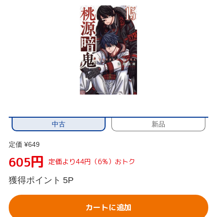
中古
新品
定価 ¥649
円
605
定価より44円（6%）おトク
獲得ポイント
5P
カートに追加