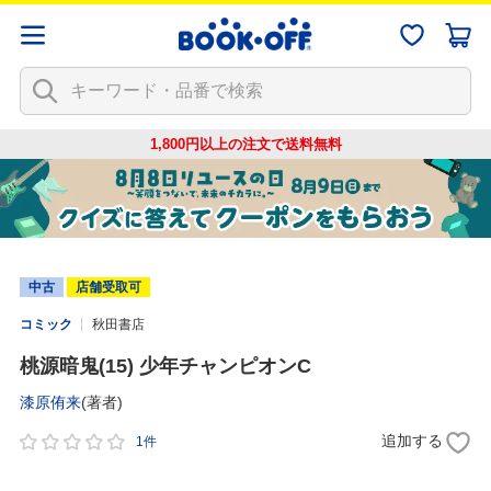
1,800円以上の注文で
送料無料
中古
店舗受取可
コミック
秋田書店
桃源暗鬼(15) 少年チャンピオンC
漆原侑来
(著者)
追加する
1件