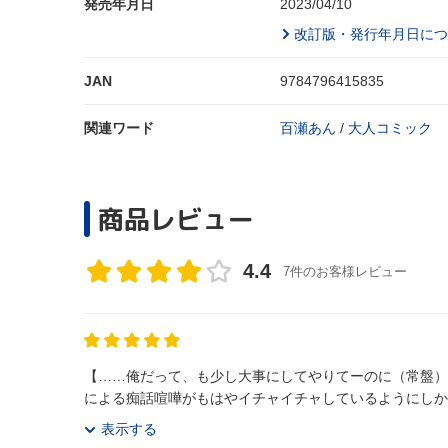
発売年月日
2023/04/10
改訂版・発行年月日につ
JAN
9784796415835
関連ワード
百瀬あん
/
大人コミック
商品レビュー
4.4
7件のお客様レビュー
【……俺だって、も少し大事にしてやりてーのに（常盤）】 エロス度★★★★★ 常盤と楪の恋物語第3巻、開幕♡ 常盤と楪のケン
表示する