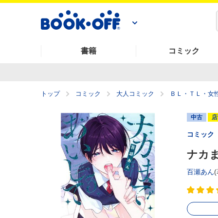
書籍
コミック
トップ
コミック
大人コミック
ＢＬ・ＴＬ・女
中古
店
コミック
ナカま
百瀬あん