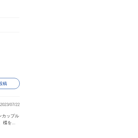
投稿
2023/07/22
く2人も尊く、楪を...