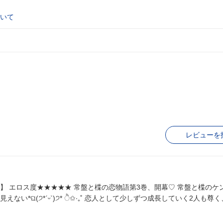
いて
レビューを
カップル
による痴話喧嘩がもはやイチャイチャしているようにしか見えない*ଘ(੭*ˊᵕˋ)੭* ੈ✩‧₊˚ 恋人として少しずつ成長してい