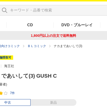
CD
DVD・ブルーレイ
1,800円以上の注文で
送料無料
性向けコミック
ＢＬコミック
ナカまであいして(3)
舗受取可
海王社
であいして(3) GUSH C
(著者)
7件
中古
新品