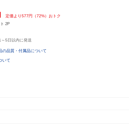
円
定価より577円（72%）おトク
ント
2P
1～5日以内に発送
品の品質・付属品について
ついて