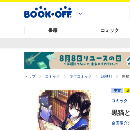
書籍
コミック
トップ
コミック
少年コミック
講談社
黒猫
中古
店
コミック
黒猫と
金田陽介