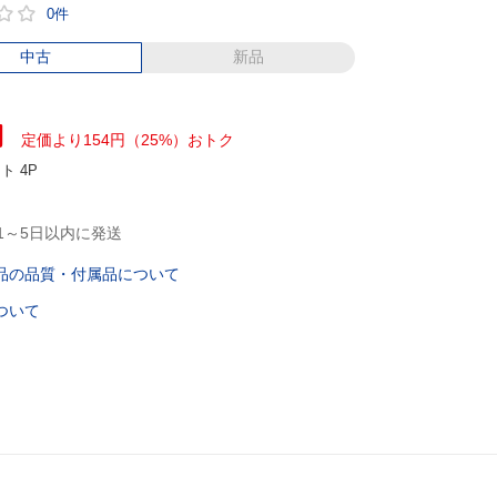
0件
中古
新品
円
定価より154円（25%）おトク
ント
4P
1～5日以内に発送
品の品質・付属品について
ついて