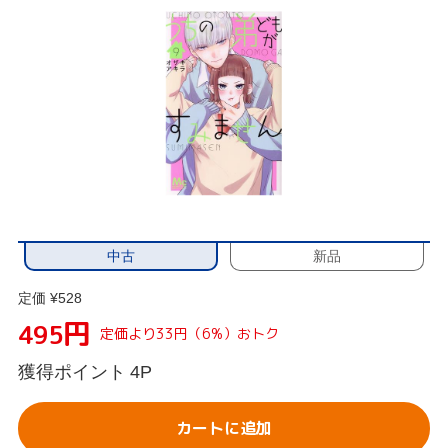
中古
新品
定価 ¥528
円
495
定価より33円（6%）おトク
獲得ポイント
4P
カートに追加