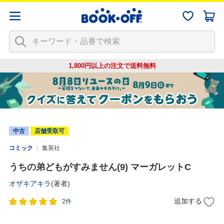
1,800円以上の注文で
送料無料
中古
店舗受取可
コミック
集英社
うちの弟どもがすみません(9) マーガレットC
オザキアキラ
(著者)
追加する
2件