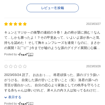
レビューを投稿
2023/03/27
キュンとマジか～の衝撃の連続の９巻！ あの柊が源に挑む！なん
て…しかも勝ったよ！？その甲斐あって、いよいよ源が糸へと気
持ちを認めた！ そして胸キュンフレーズを連発！なのに、まさか
の展開！Σ(￣□￣;)今までが嘘のような源のグイグイ展開に心臓が
もたないぞ～( 〃▽〃)
Posted by
2023/03/26
2023/03/24 読了。 おおおぅ…。 柊君頑張った、源のゴリラ扱い
がうける。 自覚した源の甘いこと甘いこと（笑） 洛君の源への
苦言が面白かった。 自分の恋心より家族としての秩序を守ろうと
する糸ちゃんは偉いけれど、弟４人の内３人は知ってるわけだか
らね･･･。 もはや無理...
表示する
Posted by