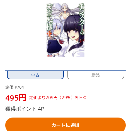
中古
新品
定価 ¥704
円
495
定価より209円（29%）おトク
獲得ポイント
4P
カートに追加