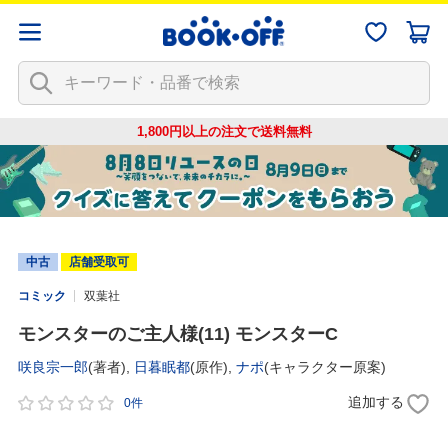
1,800円以上の注文で
送料無料
中古
店舗受取可
コミック
双葉社
モンスターのご主人様(11) モンスターC
咲良宗一郎
(著者),
日暮眠都
(原作),
ナポ
(キャラクター原案)
追加する
0件