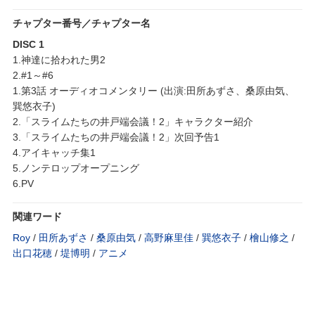
チャプター番号／チャプター名
DISC 1
1.神達に拾われた男2
2.#1～#6
1.第3話 オーディオコメンタリー (出演:田所あずさ、桑原由気、
巽悠衣子)
2.「スライムたちの井戸端会議！2」キャラクター紹介
3.「スライムたちの井戸端会議！2」次回予告1
4.アイキャッチ集1
5.ノンテロップオープニング
6.PV
関連ワード
Roy
/
田所あずさ
/
桑原由気
/
高野麻里佳
/
巽悠衣子
/
檜山修之
/
出口花穂
/
堤博明
/
アニメ