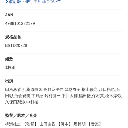
改訂版・発行年月日について
JAN
4988101222179
規格品番
BSTD20728
組数
1枚組
出演
田所あずさ,桑原由気,高野麻里佳,巽悠衣子,檜山修之,江口拓也,石
田彰,沼倉愛美,下野紘,鈴村健一,平川大輔,稲田徹,保村真,榎木淳弥,
久保田梨沙,中村桜
監督／脚本／音楽
柳瀬雄之 【監督】,山田由香 【脚本】,堤博明 【音楽】