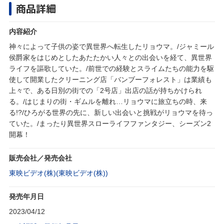
商品詳細
内容紹介
神々によって子供の姿で異世界へ転生したリョウマ。/ジャミール
侯爵家をはじめとしたあたたかい人々との出会いを経て、異世界
ライフを謳歌していた。/前世での経験とスライムたちの能力を駆
使して開業したクリーニング店「バンブーフォレスト」は業績も
上々で、ある日別の街での「2号店」出店の話が持ちかけられ
る。/はじまりの街・ギムルを離れ…リョウマに旅立ちの時、来
る!?/ひろがる世界の先に、新しい出会いと挑戦がリョウマを待っ
ていた。/まったり異世界スローライフファンタジー、シーズン2
開幕！
販売会社／発売会社
東映ビデオ(株)(東映ビデオ(株))
発売年月日
2023/04/12