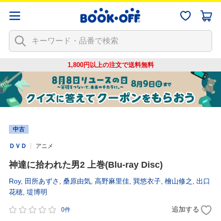
1,800円以上の注文で
送料無料
中古
ＤＶＤ
アニメ
神達に拾われた男2 上巻(Blu-ray Disc)
Roy
,
田所あずさ
,
桑原由気
,
高野麻里佳
,
巽悠衣子
,
檜山修之
,
出口
花穂
,
堤博明
追加する
0件