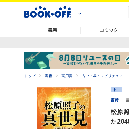
書籍
コミック
トップ
書籍
実用書
占い・易・スピリチュアル
中古
書籍
松原
た20