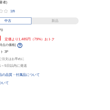
(著者)
1件
中古
新品
70
円
定価より1,485円（79%）おトク
/2時点の価格)
ント
3P
ご注文はお早めに
1～5日以内に発送
品の品質・付属品について
ついて