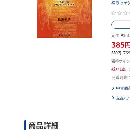
松原照子
定価 ¥1,8
385
550
円
(7
獲得ポイ
残り1点
発送時期 
中古商
返品に
商品詳細