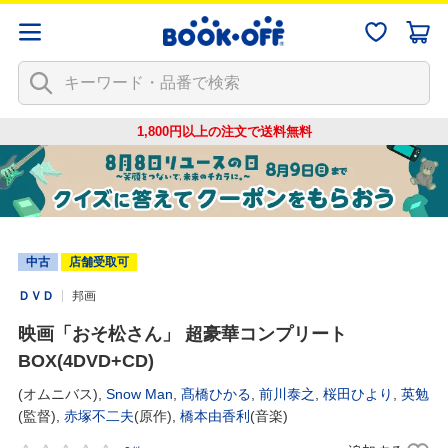
1,800円以上の注文で
送料無料
中古
店舗受取可
ＤＶＤ
邦画
映画「おそ松さん」 超豪華コンプリート
BOX(4DVD+CD)
(オムニバス),
Snow Man
,
髙橋ひかる
,
前川泰之
,
桜田ひより
,
英勉
(監督),
赤塚不二夫
(原作),
橋本由香利
(音楽)