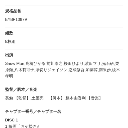
規格品番
EYBF13879
組数
5枚組
出演
Snow Man,髙橋ひかる,前川泰之,桜田ひより,濱田マリ,光石研,栗
原類,八木莉可子,厚切りジェイソン,忍成修吾,加藤諒,南果歩,榎木
孝明
監督／脚本／音楽
英勉 【監督】,土屋亮一 【脚本】,橋本由香利 【音楽】
チャプター番号／チャプター名
DISC 1
1.映画「おそ松さん」