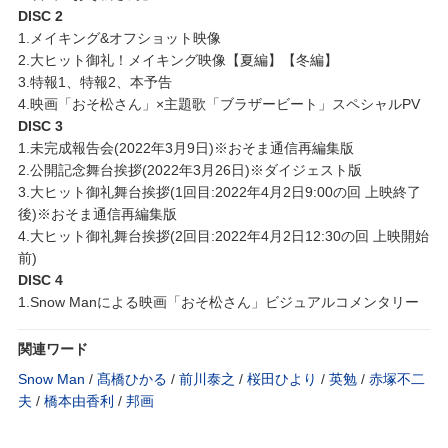
DISC 2
1.メイキング&オフショット映像
2.大ヒット御礼！メイキング映像【夏編】【冬編】
3.特報1、特報2、本予告
4.映画「おそ松さん」×主題歌「ブラザービート」スペシャルPV
DISC 3
1.未完成報告会(2022年3月9日)※おそま通信再編集版
2.公開記念舞台挨拶(2022年3月26日)※ダイジェスト版
3.大ヒット御礼舞台挨拶(1回目:2022年4月2日9:00の回 上映終了
後)※おそま通信再編集版
4.大ヒット御礼舞台挨拶(2回目:2022年4月2日12:30の回 上映開始
前)
DISC 4
1.Snow Manによる映画「おそ松さん」ビジュアルコメンタリー
関連ワード
Snow Man
/
髙橋ひかる
/
前川泰之
/
桜田ひより
/
英勉
/
赤塚不二
夫
/
橋本由香利
/
邦画