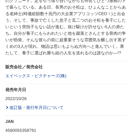
のクソニート。足を引っ張り合いながらも仲良くひとつ屋根の下
で暮らしている。ある日、長男のおそ松は、ひょんなことからあ
る老紳士(時価総額数十兆円の大企業アプリコッツCEO！)と出会
う。そして、事故で亡くした息子と瓜二つのおそ松を養子にした
いという突拍子もない話が進む。抜け駆けが許せない5人の弟た
ち。自分が養子にもらわれたいと他を蹴落とさんとする骨肉の争
いが勃発。そんな彼らの前に超重要そうな雰囲気を醸し出す黒ず
くめの3人が現れ、物語は思いもよらぬ方向へと進んでいく。果
たして、養子に選ばれ勝ち組の人生を送れるのは誰なのか―!?
販売会社／発売会社
エイベックス・ピクチャーズ(株)
発売年月日
2022/10/26
改訂版・発行年月日について
JAN
4580055358791