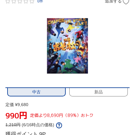
追加する
0件
中古
新品
定価 ¥9,680
円
990
定価より8,690円（89%）おトク
1,210
円
(6/16時点の価格)
獲得ポイント
9P