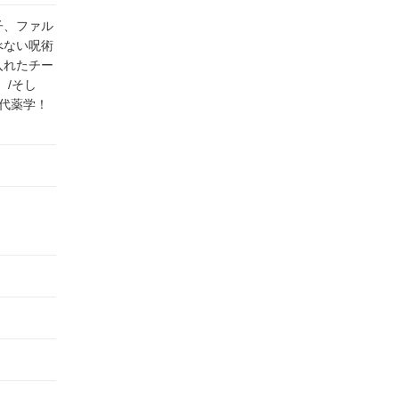
子、ファル
べない呪術
入れたチー
/そし
代薬学！