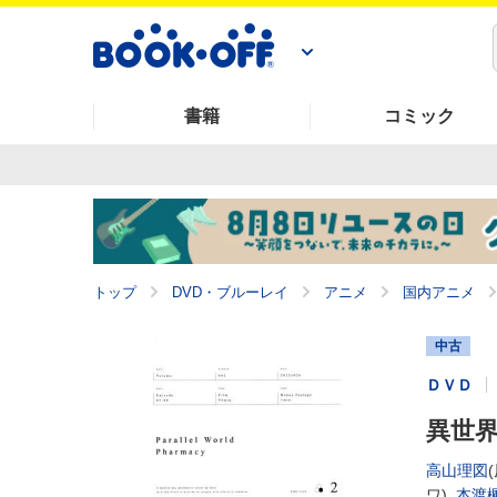
書籍
コミック
トップ
DVD・ブルーレイ
アニメ
国内アニメ
中古
ＤＶＤ
異世界
高山理図
(
ワ),
本渡