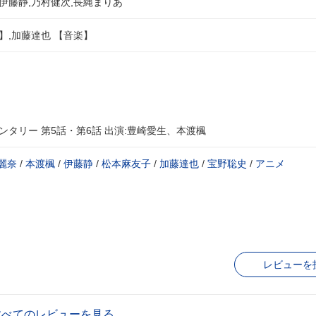
,伊藤静,乃村健次,長縄まりあ
】,加藤達也 【音楽】
ンタリー 第5話・第6話 出演:豊崎愛生、本渡楓
麗奈
/
本渡楓
/
伊藤静
/
松本麻友子
/
加藤達也
/
宝野聡史
/
アニメ
レビューを
すべてのレビューを見る