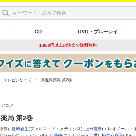
CD
DVD・ブルーレイ
1,800円以上の注文で
送料無料
テレビシリーズ
異世界薬局 第2巻
アニメ
薬局 第2巻
原作),
豊崎愛生
(ファルマ・ド・メディシス),
上田麗奈
(エレオノール・
楓
(シャルロット・ソレル),
伊藤静
(エリザベート二世),
松本麻友子
(キャ