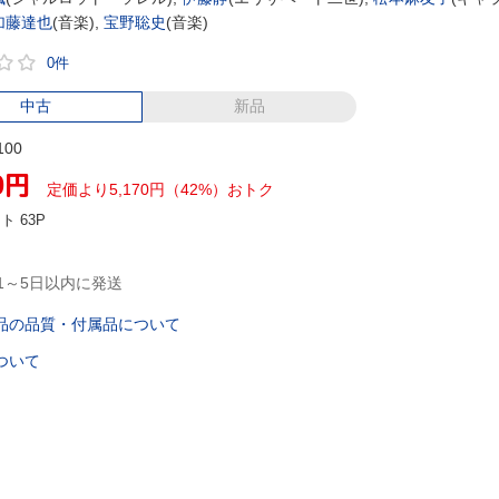
加藤達也
(音楽),
宝野聡史
(音楽)
0件
中古
新品
100
0
円
定価より5,170円（42%）おトク
ント
63P
1～5日以内に発送
品の品質・付属品について
ついて