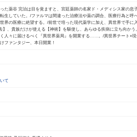
った薬谷 完治は目を覚ますと、宮廷薬師の名家ド・メディシス家の息
転生していた。/ファルマは間違った治療法や薬の調合、医療行為と呼
世界の医療に絶望する。/前世で培った現代薬学に加え、異世界で手に
去】、貴族だけが使える【神術】を駆使し、あらゆる疾病に立ち向かう。
く人々に届けるべく『異世界薬局』を開業する……。/異世界チート×現
けファンタジー、本日開業！
いて