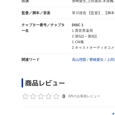
出演
豊崎愛生,上田麗奈,本渡楓
監督／脚本／音楽
草川啓造 【監督】, 【脚本
チャプター番号／チャプタ
DISC 1
ー名
1.異世界薬局
2.第5話～第8話
1.CM集
2.キャストオーディオコメ
関連ワード
高山理図
/
豊崎愛生
/
上田
商品レビュー
0
0件のお客様レビュー