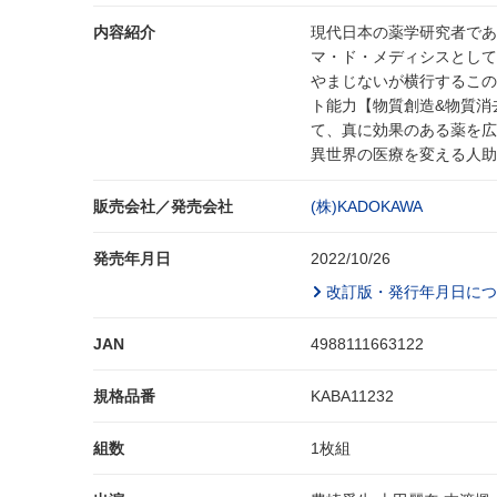
内容紹介
現代日本の薬学研究者であ
マ・ド・メディシスとして
やまじないが横行するこの
ト能力【物質創造&物質消
て、真に効果のある薬を広
異世界の医療を変える人助
販売会社／発売会社
(株)KADOKAWA
発売年月日
2022/10/26
改訂版・発行年月日につ
JAN
4988111663122
規格品番
KABA11232
組数
1枚組