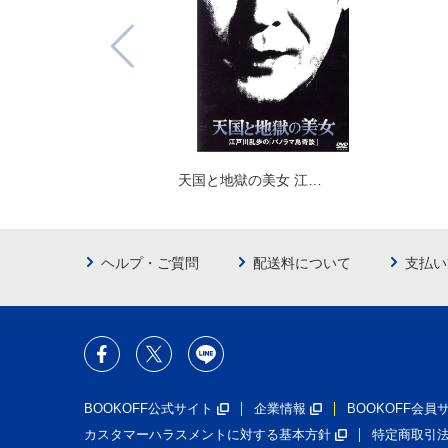
天国と地獄の美女 江…
ヘルプ・ご質問
配送料について
支払い
BOOKOFF公式サイト
企業情報
BOOKOFF会
カスタマーハラスメントに対する基本方針
特定商取引