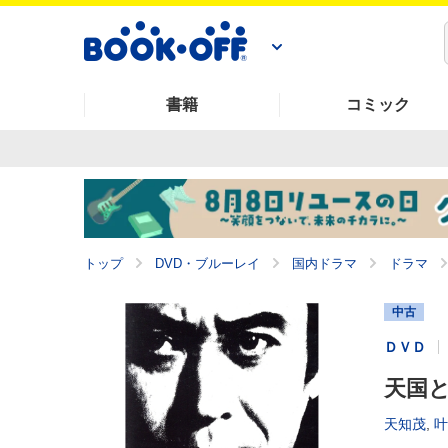
書籍
コミック
トップ
DVD・ブルーレイ
国内ドラマ
ドラマ
中古
ＤＶＤ
天国
天知茂
,
叶