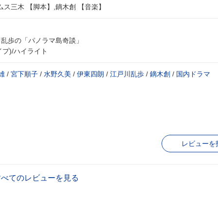
ムス三木 【脚本】,鏑木創 【音楽】
戸川乱歩の「パノラマ島奇談」
タイプ)/ハイライト
雄
/
宮下順子
/
水野久美
/
伊東四朗
/
江戸川乱歩
/
鏑木創
/
国内ドラマ
レビューを
すべてのレビューを見る