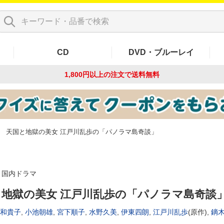
CD
DVD・ブルーレイ
1,800円以上の注文で
送料無料
天国と地獄の美女 江戸川乱歩の「パノラマ島奇談」
国内ドラマ
と地獄の美女 江戸川乱歩の「パノラマ島奇談
和貴子
,
小池朝雄
,
宮下順子
,
水野久美
,
伊東四朗
,
江戸川乱歩
(原作),
鏑