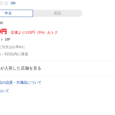
0件
中古
新品
90
0
円
定価より110円（5%）おトク
ント
18P
ご注文はお早めに
1～5日以内に発送
品が入荷した店舗を見る
品の品質・付属品について
ついて