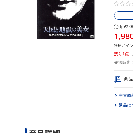
定価 ¥2,0
1,98
獲得ポイ
残り1点
発送時期 
商
中古商
返品に