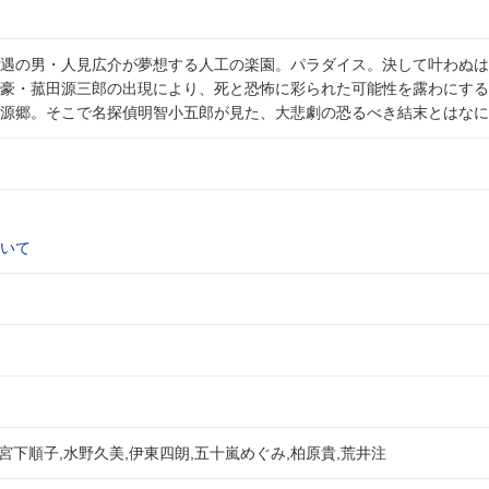
遇の男・人見広介が夢想する人工の楽園。パラダイス。決して叶わぬは
豪・菰田源三郎の出現により、死と恐怖に彩られた可能性を露わにする
源郷。そこで名探偵明智小五郎が見た、大悲劇の恐るべき結末とはなにか
いて
,宮下順子,水野久美,伊東四朗,五十嵐めぐみ,柏原貴,荒井注