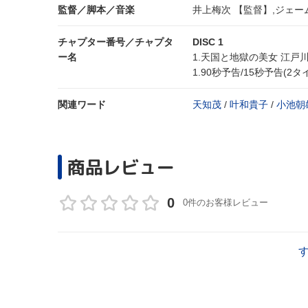
監督／脚本／音楽
井上梅次 【監督】,ジェー
チャプター番号／チャプタ
DISC 1
ー名
1.天国と地獄の美女 江
1.90秒予告/15秒予告(2
関連ワード
天知茂
/
叶和貴子
/
小池朝
商品レビュー
0
0件のお客様レビュー